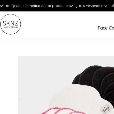
de fijnste cosmetica & spa producten
gratis verzenden vanaf
Face C