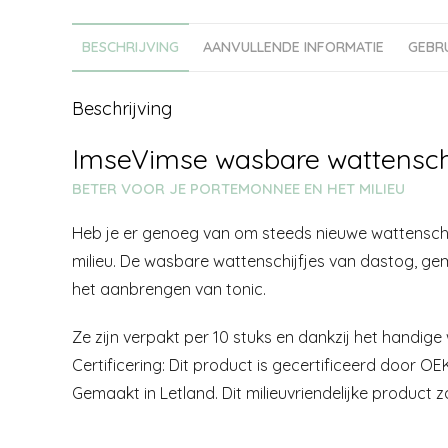
BESCHRIJVING
AANVULLENDE INFORMATIE
GEBR
Beschrijving
ImseVimse wasbare wattenschi
BETER VOOR JE PORTEMONNEE EN HET MILIEU
Heb je er genoeg van om steeds nieuwe wattenschij
milieu. De wasbare wattenschijfjes van dastog, gem
het aanbrengen van tonic.
Ze zijn verpakt per 10 stuks en dankzij het handige
Certificering: Dit product is gecertificeerd door
Gemaakt in Letland. Dit milieuvriendelijke product zal