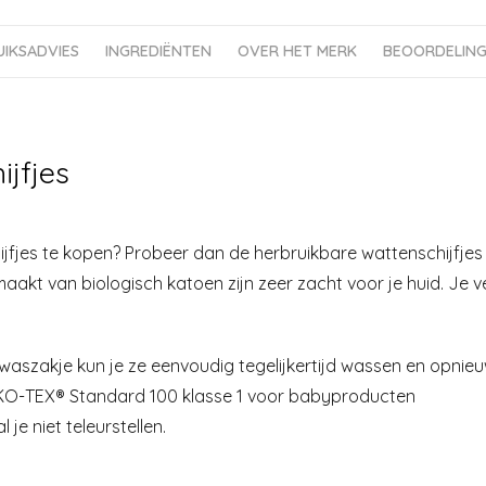
UIKSADVIES
INGREDIËNTEN
OVER HET MERK
BEOORDELINGE
jfjes
fjes te kopen? Probeer dan de herbruikbare wattenschijfjes
aakt van biologisch katoen zijn zeer zacht voor je huid. Je 
 waszakje kun je ze eenvoudig tegelijkertijd wassen en opnieu
 OEKO-TEX® Standard 100 klasse 1 voor babyproducten
 je niet teleurstellen.