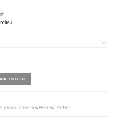
of
milieu
INKELWAGEN
th & Bags
,
Imsevimse
,
Make-up
,
Merken