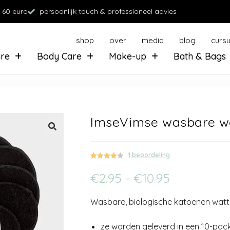
 60 euro
persoonlijk touch & professioneel advies
shop
over
media
blog
curs
are
Body Care
Make-up
Bath & Bags
ImseVimse wasbare wa
1
beoordeling
Gewaarde
1
€
2.95
-
€
10.95
erd
4.00
op 5
gebaseer
Wasbare, biologische katoenen watte
d op
klant
waarderin
g
ze worden geleverd in een 10-pac