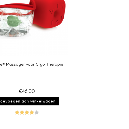
Ice® Massager voor Cryo Therapie
€
46.00
Toevoegen aan winkelwagen
Gewaarde
erd
4.00