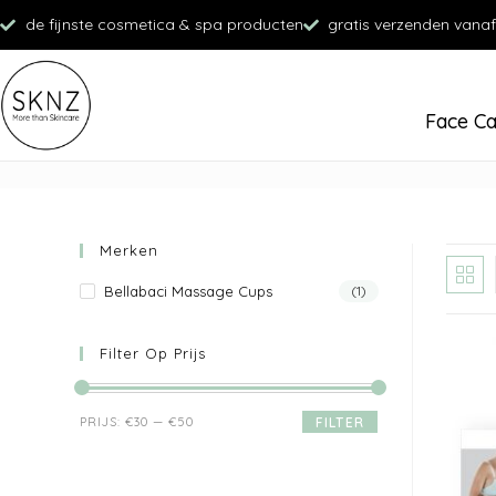
de fijnste cosmetica & spa producten
gratis verzenden vanaf
Face C
Merken
Bellabaci Massage Cups
(1)
Filter Op Prijs
PRIJS:
€30
—
€50
FILTER