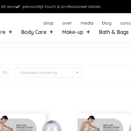
 60 euro
persoonlijk touch & professioneel advies
shop
over
media
blog
curs
are
Body Care
Make-up
Bath & Bags
Standaard sortering