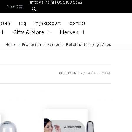
info@sknz.nl
|
06 5188 5382
€
0.00
ussen
faq
mijn account
contact
Gifts & More
Merken
Home
>
Producten
>
Merken
>
Bellabaci Massage Cups
BEKIJKEN:
12
24
ALLEMAAL