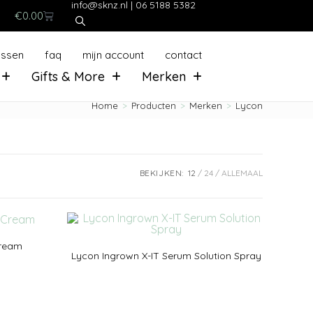
info@sknz.nl
|
06 5188 5382
€
0.00
ussen
faq
mijn account
contact
Gifts & More
Merken
Home
>
Producten
>
Merken
>
Lycon
BEKIJKEN:
12
24
ALLEMAAL
Cream
Lycon Ingrown X-IT Serum Solution Spray