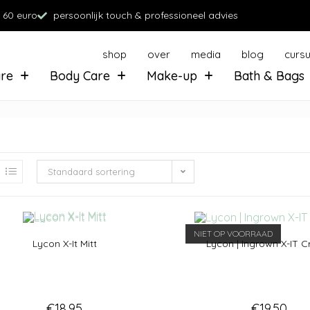
 60 euro
persoonlijk touch & professioneel advies
shop
over
media
blog
curs
are
Body Care
Make-up
Bath & Bags
Standaard sortering
NIET OP VOORRAAD
Lycon X-It Mitt
Lycon | Ingrown X-IT 
€
18.95
€
19.50