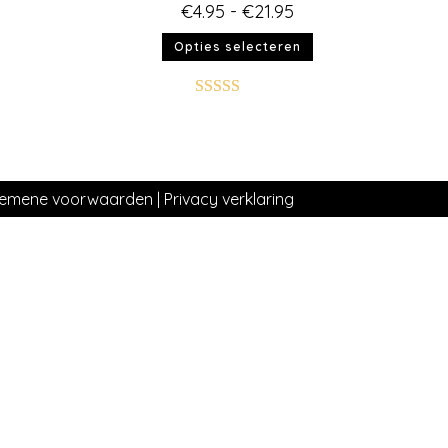
€
4.95
-
€
21.95
Opties selecteren
Gewaardeer
d
5.00
uit 5
gemene voorwaarden
|
Privacy verklaring