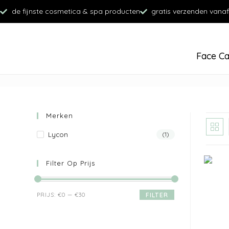
de fijnste cosmetica & spa producten
gratis verzenden vanaf
Face C
Merken
Lycon
(1)
Filter Op Prijs
PRIJS:
€0
—
€30
FILTER