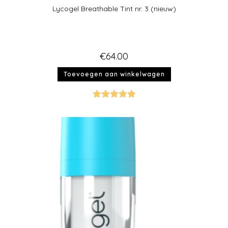
Lycogel Breathable Tint nr. 3 (nieuw)
€
64.00
Toevoegen aan winkelwagen
Gewaardeer
d
5.00
uit 5