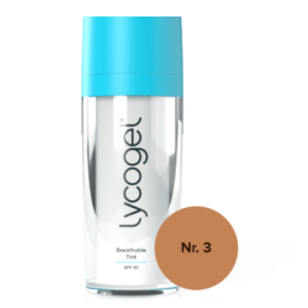
Gewaardeer
d
5.00
uit 5