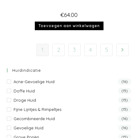
€
64.00
Toevoegen aan winkelwagen
1
2
3
4
5
Huidindicatie
Acne-Gevoelige Huid
(16)
Doffe Huid
(15)
Droge Huid
(15)
Fijne Lijntjes & Rimpeltjes
(15)
Gecombineerde Huid
(16)
Gevoelige Huid
(16)
Grove Poriën
(15)