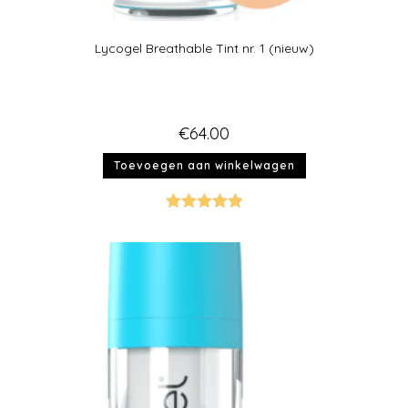
Lycogel Breathable Tint nr. 1 (nieuw)
€
64.00
Toevoegen aan winkelwagen
Gewaardeer
d
5.00
uit 5