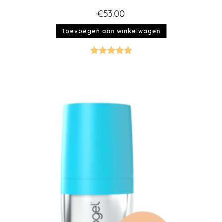
€
53.00
Toevoegen aan winkelwagen
Gewaardeer
d
5.00
uit 5