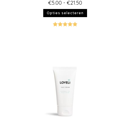
€
5.00
-
€
21.50
Opties selecteren
Gewaardeer
d
5.00
uit 5