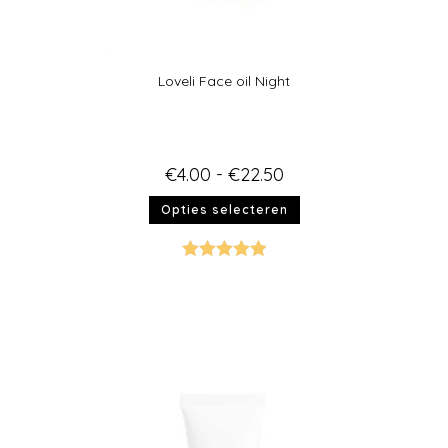
Loveli Face oil Night
€
4.00
-
€
22.50
Opties selecteren
Gewaardeer
d
5.00
uit 5