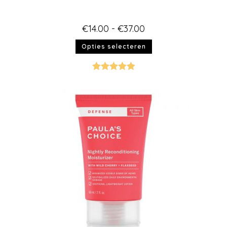
€
14.00
-
€
37.00
Opties selecteren
Gewaardeer
d
5.00
uit 5