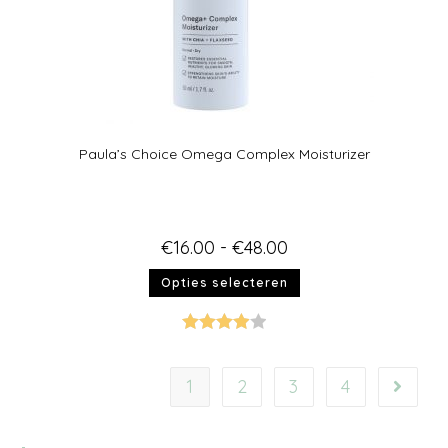
Paula’s Choice Omega Complex Moisturizer
€
16.00
-
€
48.00
Opties selecteren
Gewaarde
erd
4.00
1
2
3
4
uit 5