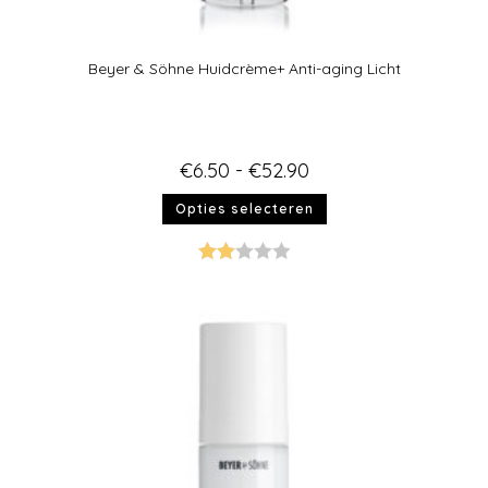
Beyer & Söhne Huidcrème+ Anti-aging Licht
€
6.50
-
€
52.90
Opties selecteren
Gew
aard
eerd
2.00
uit 5