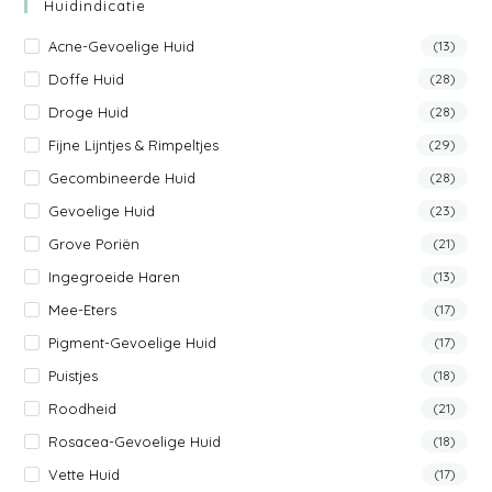
Huidindicatie
Acne-Gevoelige Huid
(13)
Doffe Huid
(28)
Droge Huid
(28)
Fijne Lijntjes & Rimpeltjes
(29)
Gecombineerde Huid
(28)
Gevoelige Huid
(23)
Grove Poriën
(21)
Ingegroeide Haren
(13)
Mee-Eters
(17)
Pigment-Gevoelige Huid
(17)
Puistjes
(18)
Roodheid
(21)
Rosacea-Gevoelige Huid
(18)
Vette Huid
(17)