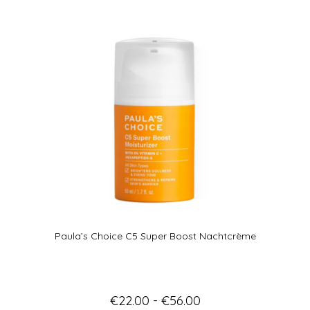
d
5.00
uit 5
Paula’s Choice C5 Super Boost Nachtcrème
€
22.00
-
€
56.00