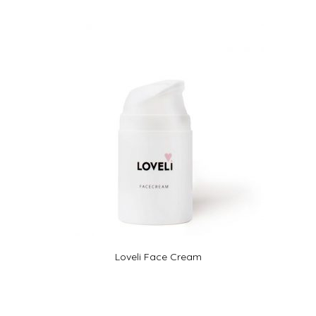
Gewaardeer
d
5.00
uit 5
Loveli Face Cream