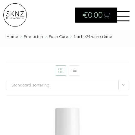
€
0.00
Home
>
Producten
>
Face Care
>
Nacht-24-uurscrème
Standaard sortering