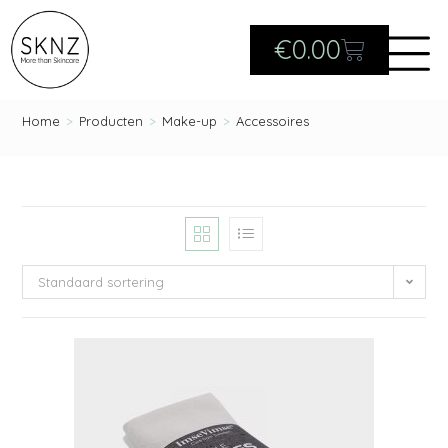
€
0.00
Home
>
Producten
>
Make-up
>
Accessoires
Standaard sortering