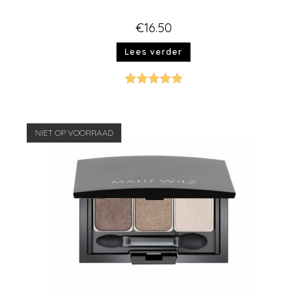
€
16.50
Lees verder
Gewaardeer
d
5.00
uit 5
NIET OP VOORRAAD