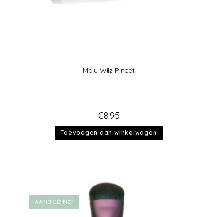
Malu Wilz Pincet
€
8.95
Toevoegen aan winkelwagen
AANBIEDING!