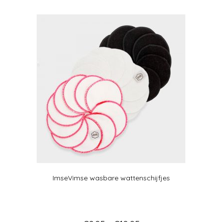
ImseVimse wasbare wattenschijfjes