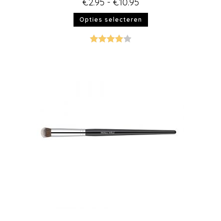
€
2.95
-
€
10.95
Opties selecteren
Gewaarde
erd
4.00
uit 5