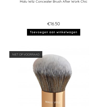
Malu Wilz Concealer Brush After Work Chic
€
16.50
Toevoegen aan winkelwagen
NIET OP VOORRAAD