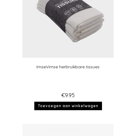
ImseVimse herbruikbare tissues
€
9.95
Toevoegen aan winkelwagen