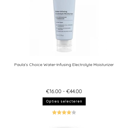
Paula’s Choice Water-Infusing Electrolyte Moisturizer
€
16.00
-
€
44.00
Opties selecteren
Gewaarde
erd
4.00