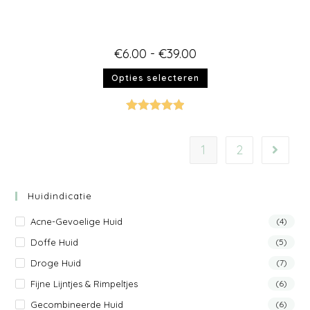
€
6.00
-
€
39.00
Opties selecteren
Gewaardeer
d
5.00
uit 5
1
2
Huidindicatie
Acne-Gevoelige Huid
(4)
Doffe Huid
(5)
Droge Huid
(7)
Fijne Lijntjes & Rimpeltjes
(6)
Gecombineerde Huid
(6)