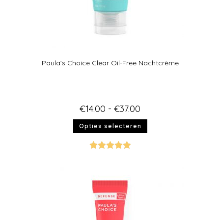
Paula’s Choice Clear Oil-Free Nachtcrème
€
14.00
-
€
37.00
Opties selecteren
Gewaardeer
d
5.00
uit 5