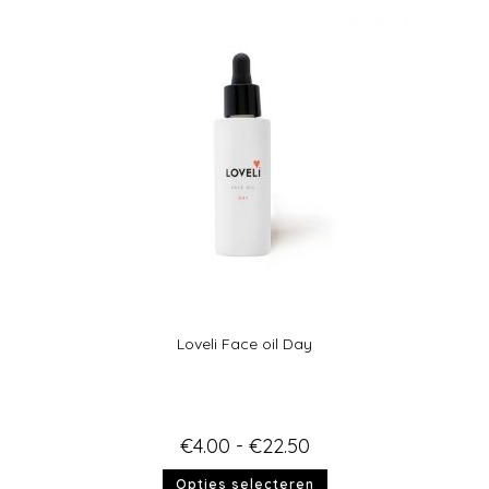
Loveli Face oil Day
€
4.00
-
€
22.50
Opties selecteren