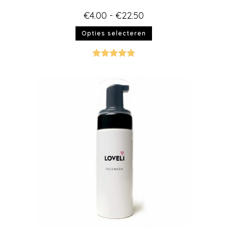
€
4.00
-
€
22.50
Opties selecteren
Gewaardeer
d
5.00
uit 5