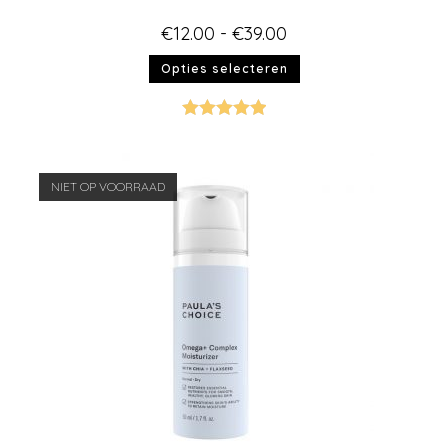
€
12.00
-
€
39.00
Opties selecteren
Gewaardeer
d
5.00
uit 5
NIET OP VOORRAAD