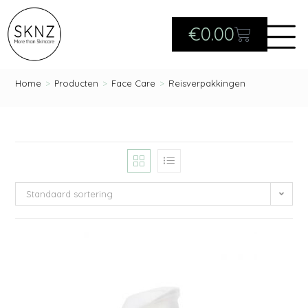
€
0.00
Home
>
Producten
>
Face Care
>
Reisverpakkingen
Standaard sortering