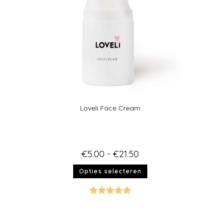
Loveli Face Cream
€
5.00
-
€
21.50
Opties selecteren
Gewaardeer
d
5.00
uit 5