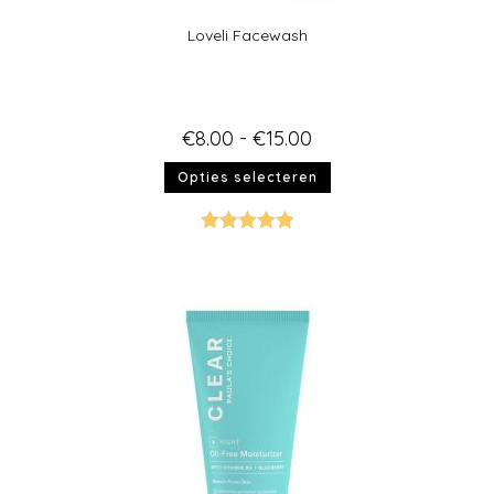
Loveli Facewash
€
8.00
-
€
15.00
Opties selecteren
Gewaardeer
d
5.00
uit 5