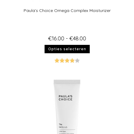
Paula’s Choice Omega Complex Moisturizer
€
16.00
-
€
48.00
Opties selecteren
Gewaarde
erd
4.00
uit 5