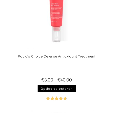
Paula’s Choice Defense Antioxidant Treatment
€
8.00
-
€
40.00
Opties selecteren
Gewaardeer
d
4.67
uit 5