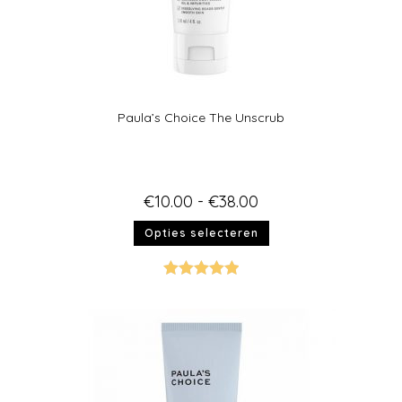
Paula’s Choice The Unscrub
€
10.00
-
€
38.00
Opties selecteren
Gewaardeer
d
5.00
uit 5