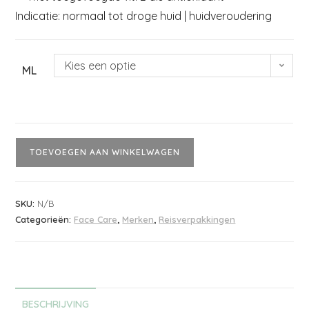
Indicatie: normaal tot droge huid | huidveroudering
Kies een optie
ML
TOEVOEGEN AAN WINKELWAGEN
SKU:
N/B
Categorieën:
Face Care
,
Merken
,
Reisverpakkingen
BESCHRIJVING