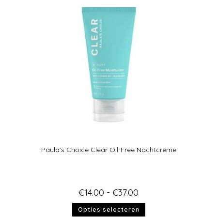
d
5.00
uit 5
Paula’s Choice Clear Oil-Free Nachtcrème
€
14.00
-
€
37.00
Opties selecteren