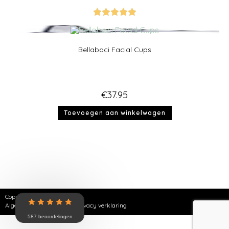
Gewaardeer
d
5.00
uit 5
Bellabaci Facial Cups
€
37.95
Toevoegen aan winkelwagen
Copyright © 2026 | SKNZ
Algemene voorwaarden
|
Privacy verklaring
587 beoordelingen