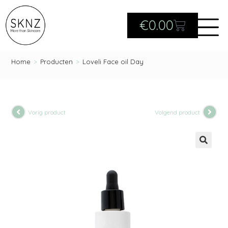
€
0.00
Home
>
Producten
>
Loveli Face oil Day
Vorig product
Volgend product