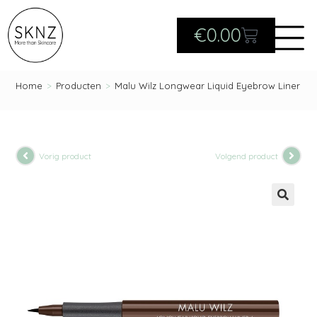
€
0.00
Home
>
Producten
>
Malu Wilz Longwear Liquid Eyebrow Liner
Vorig product
Volgend product