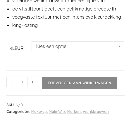
vloeibare wenkbrauwstift met een fijne stift
de viltstiftpunt geeft een gelijkmatige breedte lijn
veegvaste textuur met een intensieve kleurdekking
long-lasting
Kies een optie
KLEUR
-
+
TOEVOEGEN AAN WINKELWAGEN
SKU:
N/B
Categorieën:
Make-up
,
Malu Wilz
,
Merken
,
Wenkbrauwen