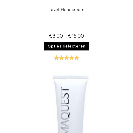
Loveli Handcream
€
8.00
-
€
15.00
Opties selecteren
Gewaardeer
d
5.00
uit 5