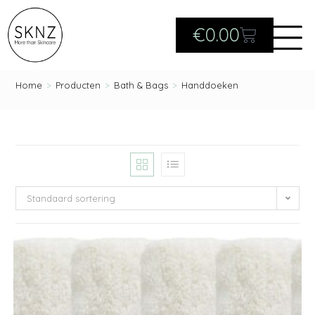
€
0.00
Home
>
Producten
>
Bath & Bags
>
Handdoeken
Standaard sortering