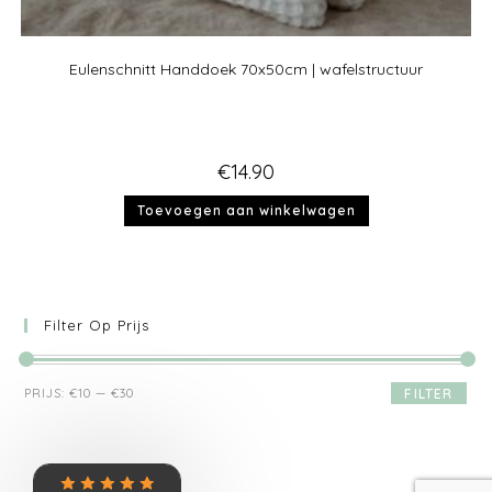
Eulenschnitt Handdoek 70x50cm | wafelstructuur
€
14.90
Toevoegen aan winkelwagen
Filter Op Prijs
PRIJS:
€10
—
€30
FILTER