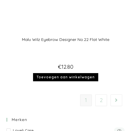
Malu Wilz Eyebrow Designer No.22 Flat White
€
12.80
Toevoegen aan winkelwagen
1
2
Merken
Loveli Care
(1)