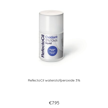
d
5.00
uit 5
RefectoCil waterstofperoxide 3%
€
7.95