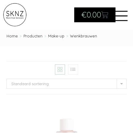
€
0.00
Home
>
Producten
>
Make-up
>
Wenkbrauwen
Standaard sortering