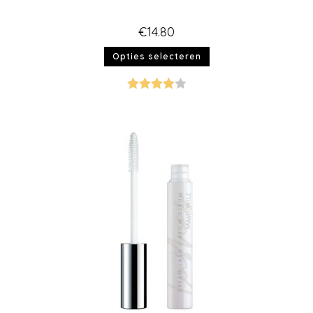
€
14.80
Opties selecteren
Gewaarde
erd
4.00
uit 5