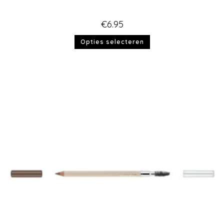
€
6.95
Opties selecteren