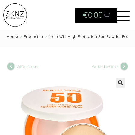
€
0.00
Home
>
Producten
>
Malu Wilz High Protection Sun Powder Found
Vorig product
Volgend product