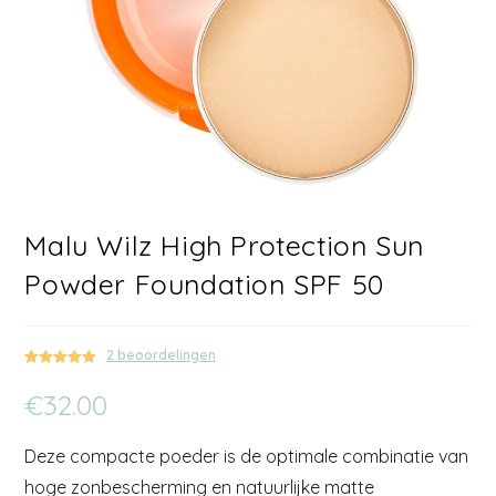
Malu Wilz High Protection Sun
Powder Foundation SPF 50
2
beoordelingen
Gewaardeerd
2
€
32.00
5.00
op 5
gebaseerd
op
klant
Deze compacte poeder is de optimale combinatie van
waarderinge
n
hoge zonbescherming en natuurlijke matte