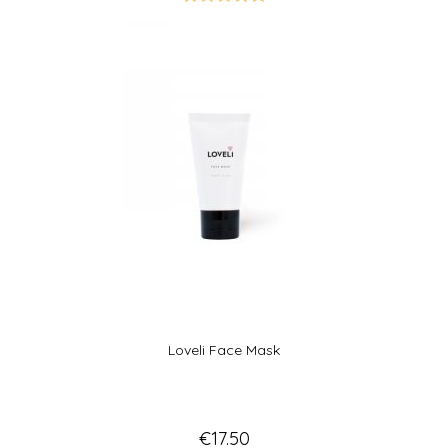
Gewaardeer
d
5.00
uit 5
Loveli Face Mask
€
17.50