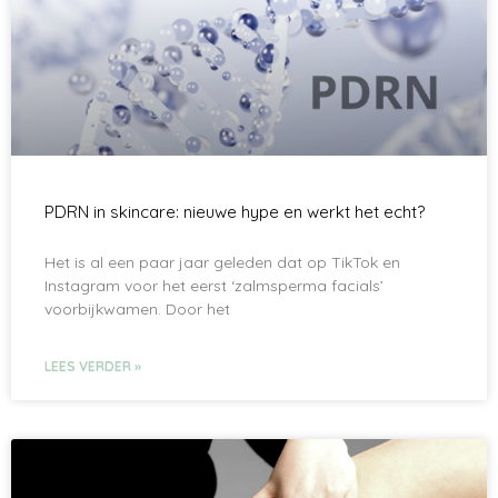
PDRN in skincare: nieuwe hype en werkt het echt?
Het is al een paar jaar geleden dat op TikTok en
Instagram voor het eerst ‘zalmsperma facials’
voorbijkwamen. Door het
LEES VERDER »