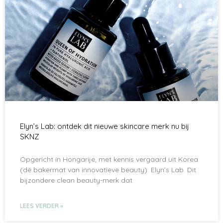
Elyn’s Lab: ontdek dit nieuwe skincare merk nu bij
SKNZ
Opgericht in Hongarije, met kennis vergaard uit Korea
(dé bakermat van innovatieve beauty): Elyn’s Lab. Dit
bijzondere clean beauty-merk dat
LEES VERDER »