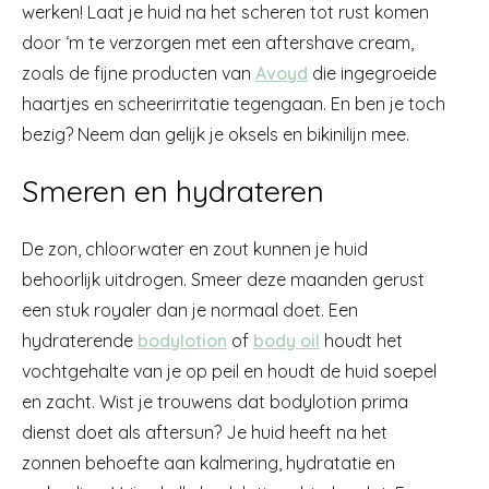
werken! Laat je huid na het scheren tot rust komen
door ‘m te verzorgen met een aftershave cream,
zoals de fijne producten van
Avoyd
die ingegroeide
haartjes en scheerirritatie tegengaan. En ben je toch
bezig? Neem dan gelijk je oksels en bikinilijn mee.
Smeren en hydrateren
De zon, chloorwater en zout kunnen je huid
behoorlijk uitdrogen. Smeer deze maanden gerust
een stuk royaler dan je normaal doet. Een
hydraterende
bodylotion
of
body oil
houdt het
vochtgehalte van je op peil en houdt de huid soepel
en zacht. Wist je trouwens dat bodylotion prima
dienst doet als aftersun? Je huid heeft na het
zonnen behoefte aan kalmering, hydratatie en