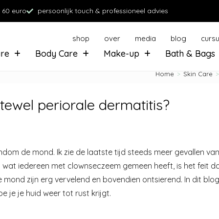
 60 euro
persoonlijk touch & professioneel advies
shop
over
media
blog
curs
are
Body Care
Make-up
Bath & Bags
Home
>
Skin Care
>
ewel periorale dermatitis?
ndom de mond. Ik zie de laatste tijd steeds meer gevallen va
 wat iedereen met clownseczeem gemeen heeft, is het feit dat
mond zijn erg vervelend en bovendien ontsierend. In dit blog 
je je huid weer tot rust krijgt.