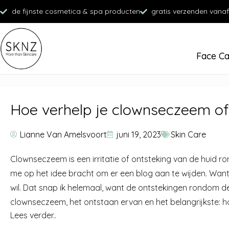
de fijnste cosmetica & spa producten
gratis verzenden vanaf
Face C
Hoe verhelp je clownseczeem oft
Lianne Van Amelsvoort
juni 19, 2023
Skin Care
Clownseczeem is een irritatie of ontsteking van de huid ro
me op het idee bracht om er een blog aan te wijden. Want
wil. Dat snap ik helemaal, want de ontstekingen rondom de 
clownseczeem, het ontstaan ervan en het belangrijkste: hoe 
Lees verder..