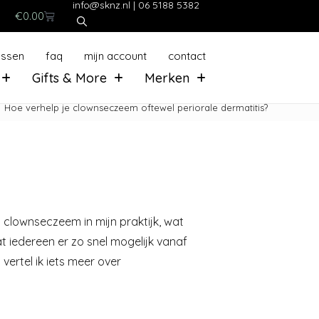
info@sknz.nl
|
06 5188 5382
€
0.00
ussen
faq
mijn account
contact
Gifts & More
Merken
Hoe verhelp je clownseczeem oftewel periorale dermatitis?
n clownseczeem in mijn praktijk, wat
 iedereen er zo snel mogelijk vanaf
vertel ik iets meer over