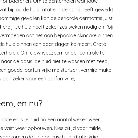
 of bacteriën. Om te achterhalen wat jouw
at bij jou de huidirritatie in de hand heeft gewerkt.
 sommige gevallen kan de periorale dermatitis juist
erbij. Je huid heeft zeker zes weken nodig om ‘bij
t vermoeden dat het aan bepaalde skincare binnen
 de huid binnen een paar dagen kalmeert. Grote
hterhalen. Om clownseczeem onder controle te
n naar de basis: de huid niet te wassen met zeep,
een goede, parfumvrije moisturizer , vermijd make-
s dan zeker voor een parfumvrije,
eem, en nu?
lokte en is je huid na een aantal weken weer
e vast weer opbouwen. Kies altijd voor milde,
voorkomen dat je opnieuw huidirritatie krijgt.