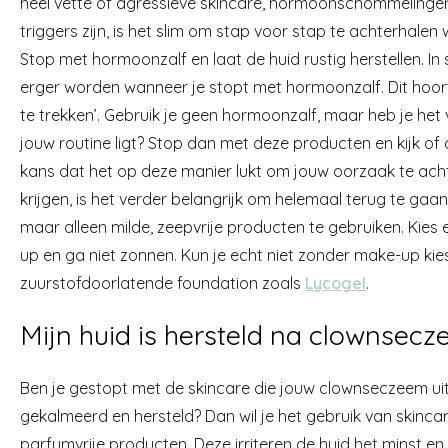
heel vette of agressieve skincare, hormoonschommelingen
triggers zijn, is het slim om stap voor stap te achterhalen w
Stop met hormoonzalf en laat de huid rustig herstellen. In
erger worden wanneer je stopt met hormoonzalf. Dit hoort 
te trekken’. Gebruik je geen hormoonzalf, maar heb je he
jouw routine ligt? Stop dan met deze producten en kijk of
kans dat het op deze manier lukt om jouw oorzaak te ac
krijgen, is het verder belangrijk om helemaal terug te gaa
maar alleen milde, zeepvrije producten te gebruiken. Kies 
up en ga niet zonnen. Kun je echt niet zonder make-up kie
zuurstofdoorlatende foundation zoals
Lycogel
.
Mijn huid is hersteld na clownsecz
Ben je gestopt met de skincare die jouw clownseczeem uit
gekalmeerd en hersteld? Dan wil je het gebruik van skincar
parfumvrije producten. Deze irriteren de huid het minst en 