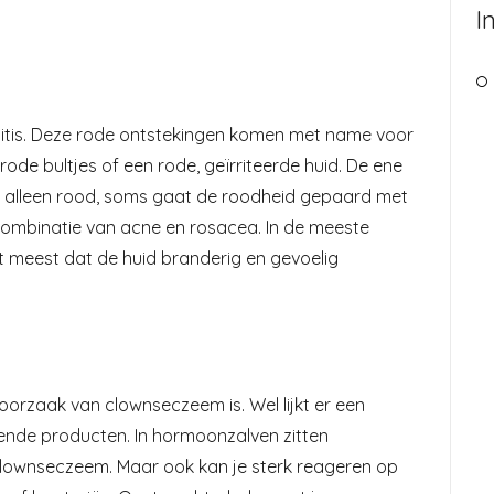
I
itis. Deze rode ontstekingen komen met name voor
ode bultjes of een rode, geïrriteerde huid. De ene
d alleen rood, soms gaat de roodheid gepaard met
 combinatie van acne en rosacea. In de meeste
t meest dat de huid branderig en gevoelig
orzaak van clownseczeem is. Wel lijkt er een
ende producten. In hormoonzalven zitten
 clownseczeem. Maar ook kan je sterk reageren op