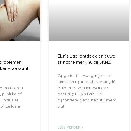
Elyn’s Lab: ontdek dit nieuwe
eproblemen:
skincare merk nu bij SKNZ
ker voorkomt
Opgericht in Hongarije, met
kennis vergaard uit Korea (dé
pen al jaren
bakermat van innovatieve
pijnlijke of
beauty): Elyn’s Lab. Dit
 inclusief
bijzondere clean beauty-merk
f cellulite,
dat
n
LEES VERDER »