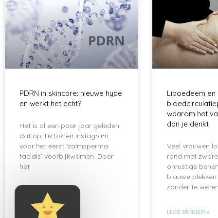
PDRN in skincare: nieuwe hype
Lipoedeem en
en werkt het echt?
bloedcirculati
waarom het va
dan je denkt
Het is al een paar jaar geleden
dat op TikTok en Instagram
voor het eerst ‘zalmsperma
Veel vrouwen lo
facials’ voorbijkwamen. Door
rond met zware, 
het
onrustige benen,
blauwe plekken o
zonder te wete
LEES VERDER »
LEES VERDER »