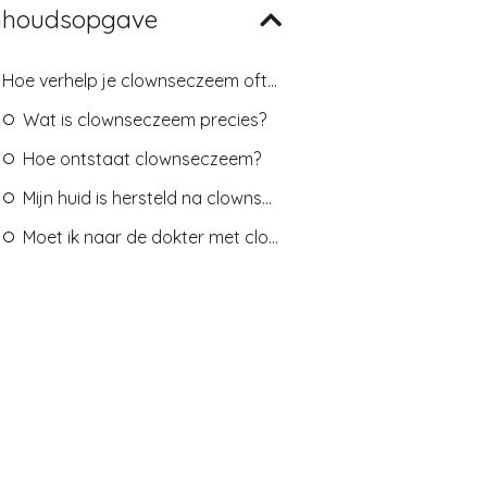
nhoudsopgave
Hoe verhelp je clownseczeem oftewel periorale dermatitis?
Wat is clownseczeem precies?
Hoe ontstaat clownseczeem?
Mijn huid is hersteld na clownseczeem, en nu?
Moet ik naar de dokter met clownseczeem?