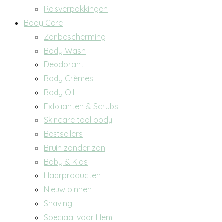
Reisverpakkingen
Body Care
Zonbescherming
Body Wash
Deodorant
Body Crèmes
Body Oil
Exfolianten & Scrubs
Skincare tool body
Bestsellers
Bruin zonder zon
Baby & Kids
Haarproducten
Nieuw binnen
Shaving
Speciaal voor Hem