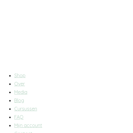
Main
Shop
Menu
Over
Media
Blog
Cursussen
FAQ
Mijn account