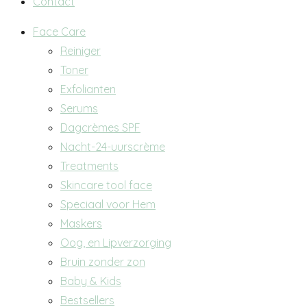
Contact
Main
Face Care
Menu
Reiniger
Toner
Exfolianten
Serums
Dagcrèmes SPF
Nacht-24-uurscrème
Treatments
Skincare tool face
Speciaal voor Hem
Maskers
Oog, en Lipverzorging
Bruin zonder zon
Baby & Kids
Bestsellers