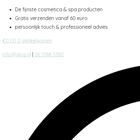
Ga
De fijnste cosmetica & spa producten
naar
Gratis verzenden vanaf 60 euro
inhoud
persoonlijk touch & professioneel advies
€
0.00
0
Winkelwagen
info@sknz.nl
|
06 5188 5382