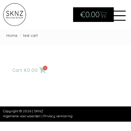
€
0.00
Home
>
test cart
0
Cart
€
0.00
Copyright © 2026 | SKNZ
Algemene voorwaarden
|
Privacy verklaring