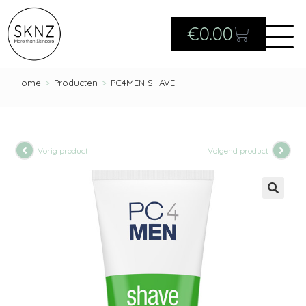
€
0.00
Home
>
Producten
>
PC4MEN SHAVE
Vorig product
Volgend product