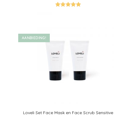
Gewaardeer
d
5.00
uit 5
AANBIEDING!
Loveli Set Face Mask en Face Scrub Sensitive