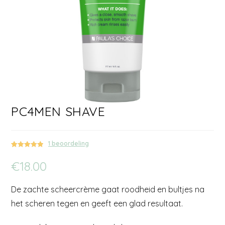
PC4MEN SHAVE
1
beoordeling
Gewaardeerd
1
€
18.00
5.00
op 5
gebaseerd
op
klant
De zachte scheercrème gaat roodheid en bultjes na
waardering
het scheren tegen en geeft een glad resultaat.