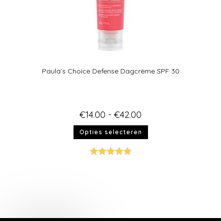
Paula’s Choice Defense Dagcrème SPF 30
€
14.00
-
€
42.00
Opties selecteren
Gewaardeer
d
5.00
uit 5