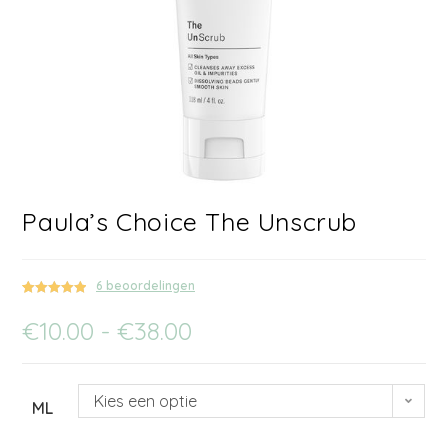
Paula’s Choice The Unscrub
6
beoordelingen
Gewaardeerd
6
€
10.00
-
€
38.00
5.00
op 5
gebaseerd
op
klant
waarderinge
Kies een optie
n
ML