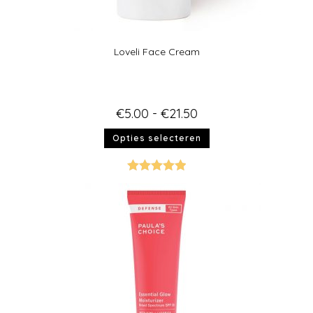
Loveli Face Cream
€
5.00
-
€
21.50
Opties selecteren
Gewaardeer
d
5.00
uit 5