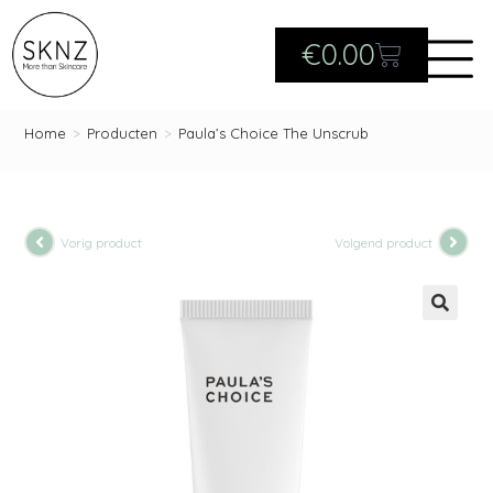
€
0.00
Home
>
Producten
>
Paula’s Choice The Unscrub
Vorig product
Volgend product