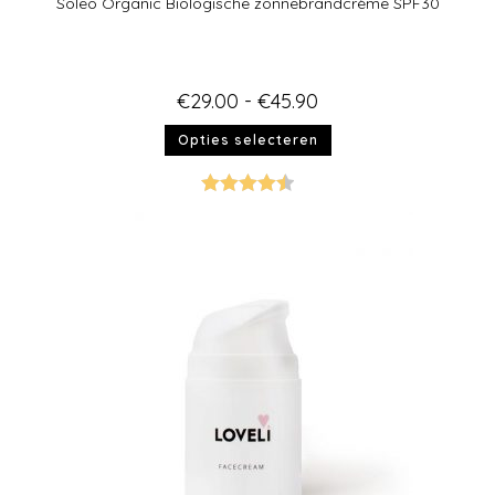
Soleo Organic Biologische zonnebrandcrème SPF30
€
29.00
-
€
45.90
Opties selecteren
Gewaardee
rd
4.50
uit
5