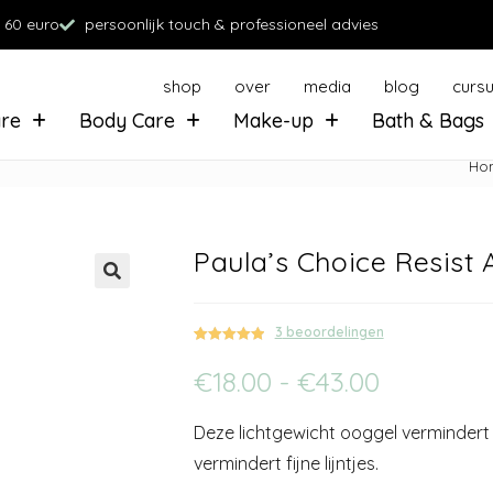
 60 euro
persoonlijk touch & professioneel advies
shop
over
media
blog
curs
are
Body Care
Make-up
Bath & Bags
Ho
Paula’s Choice Resist 
3
beoordelingen
Gewaardeerd
3
€
18.00
-
€
43.00
5.00
op 5
gebaseerd
op
klant
Deze lichtgewicht ooggel vermindert
waarderinge
n
vermindert fijne lijntjes.