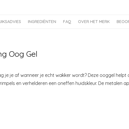
UIKSADVIES
INGREDIËNTEN
FAQ
OVER HET MERK
BEOOR
ing Oog Gel
raag je je af wanneer je echt wakker wordt? Deze ooggel helpt
n rimpels en verhelderen een oneffen huidskleur. De metalen ap