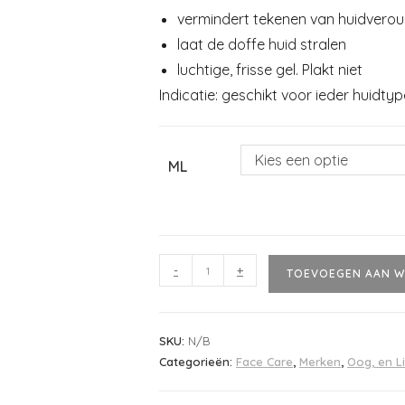
vermindert tekenen van huidverou
laat de doffe huid stralen
luchtige, frisse gel. Plakt niet
Indicatie: geschikt voor ieder huidtyp
Kies een optie
ML
-
+
TOEVOEGEN AAN W
SKU:
N/B
Categorieën:
Face Care
,
Merken
,
Oog, en L