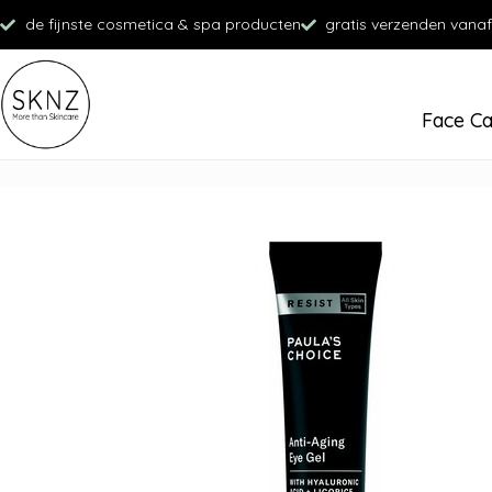
de fijnste cosmetica & spa producten
gratis verzenden vanaf
Face C