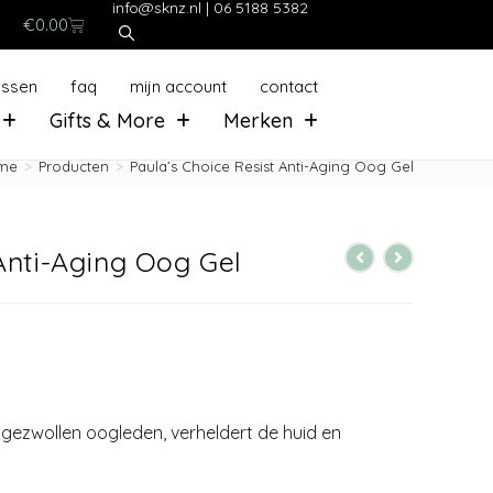
info@sknz.nl
|
06 5188 5382
€
0.00
ussen
faq
mijn account
contact
Gifts & More
Merken
me
>
Producten
>
Paula’s Choice Resist Anti-Aging Oog Gel
Anti-Aging Oog Gel
 gezwollen oogleden, verheldert de huid en