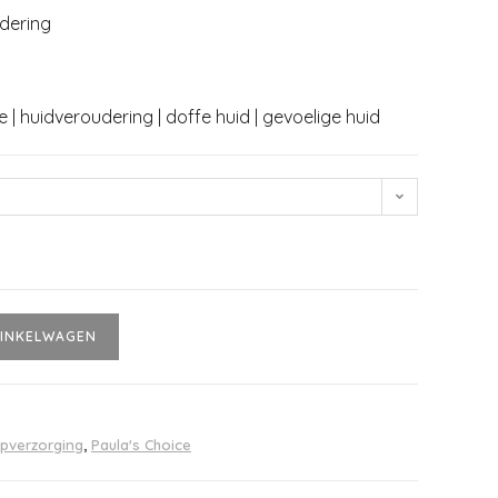
dering
e | huidveroudering | doffe huid | gevoelige huid
INKELWAGEN
ipverzorging
,
Paula's Choice