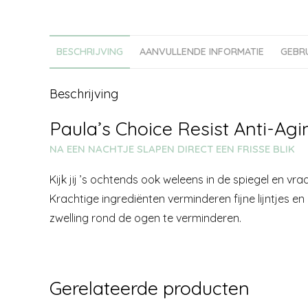
BESCHRIJVING
AANVULLENDE INFORMATIE
GEBR
Beschrijving
Paula’s Choice Resist Anti-Ag
NA EEN NACHTJE SLAPEN DIRECT EEN FRISSE BLIK
Kijk jij ’s ochtends ook weleens in de spiegel en v
Krachtige ingrediënten verminderen fijne lijntjes e
zwelling rond de ogen te verminderen.
Gerelateerde producten