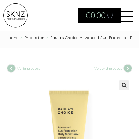
€
0.00
Home
>
Producten
>
Paula’s Choice Advanced Sun Protection Dail
Vorig product
Volgend product