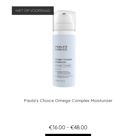
d
5.00
uit 5
NIET OP VOORRAAD
Paula’s Choice Omega Complex Moisturizer
€
16.00
-
€
48.00