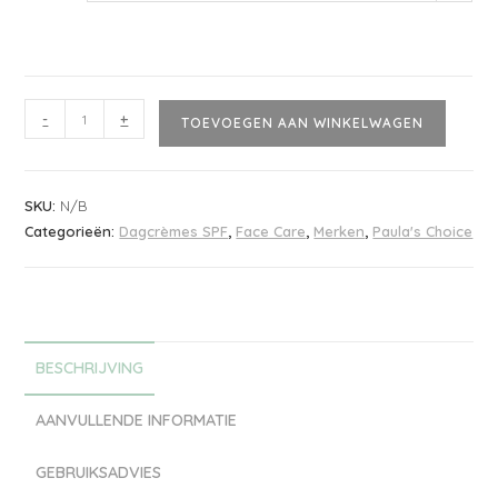
-
+
TOEVOEGEN AAN WINKELWAGEN
SKU:
N/B
Categorieën:
Dagcrèmes SPF
,
Face Care
,
Merken
,
Paula's Choice
BESCHRIJVING
AANVULLENDE INFORMATIE
GEBRUIKSADVIES