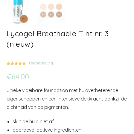
Lycogel Breathable Tint nr. 3
(nieuw)
1
beoordeling
Gewaardeerd
1
€
64.00
5.00
op 5
gebaseerd
op
klant
Unieke vloeibare foundation met huidverbeterende
waardering
eigenschappen en een intensieve dekkracht dankzij de
dichtheid van de pigmenten.
sluit de huid niet af
boordevol actieve ingrediënten