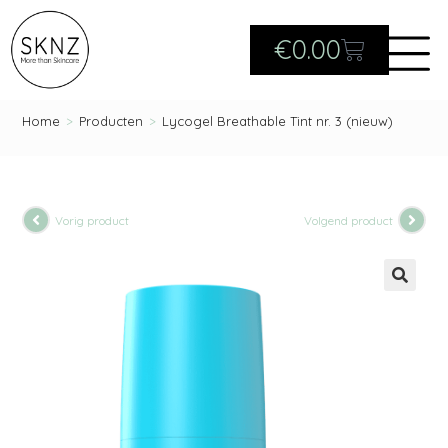
€
0.00
Home
>
Producten
>
Lycogel Breathable Tint nr. 3 (nieuw)
Vorig product
Volgend product