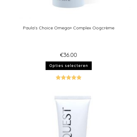
Paula’s Choice Omega+ Complex Oogcrème
€
36.00
Opties selecteren
Gewaardeer
d
5.00
uit 5