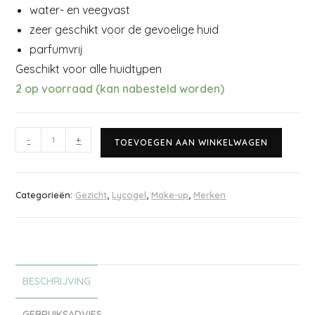
water- en veegvast
zeer geschikt voor de gevoelige huid
parfumvrij
Geschikt voor alle huidtypen
2 op voorraad (kan nabesteld worden)
-
+
TOEVOEGEN AAN WINKELWAGEN
Categorieën:
Gezicht
,
Lycogel
,
Make-up
,
Merken
BESCHRIJVING
GEBRUIKSADVIES