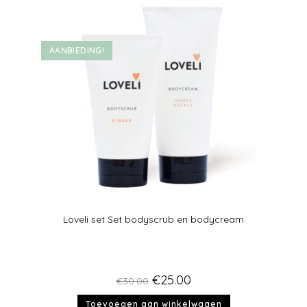
AANBIEDING!
Loveli set Set bodyscrub en bodycream
€
25.00
€
30.00
Toevoegen aan winkelwagen