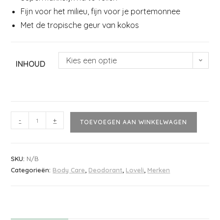
Fijn voor het milieu, fijn voor je portemonnee
Met de tropische geur van kokos
Kies een optie
INHOUD
-
+
TOEVOEGEN AAN WINKELWAGEN
SKU:
N/B
Categorieën:
Body Care
,
Deodorant
,
Loveli
,
Merken