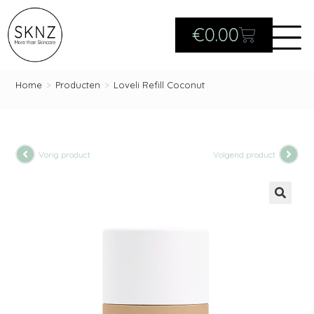
€
0.00
Home
>
Producten
>
Loveli Refill Coconut
Vorig product
Volgend product