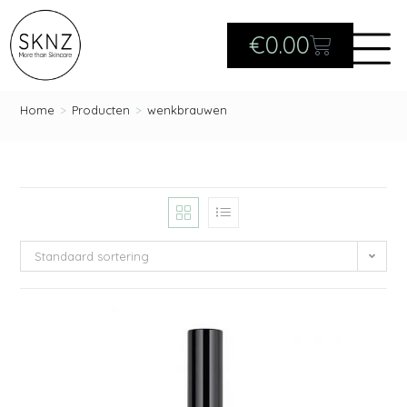
€
0.00
Home
>
Producten
>
wenkbrauwen
Standaard sortering