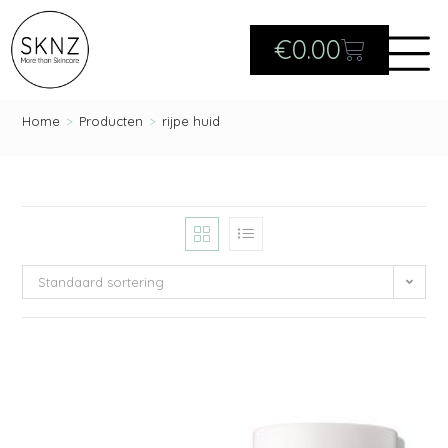
€
0.00
Home
>
Producten
>
rijpe huid
Standaard sortering