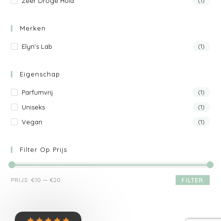
Zeer Droge Huid
(1)
Merken
Elyn's Lab
(1)
Eigenschap
Parfumvrij
(1)
Uniseks
(1)
Vegan
(1)
Filter Op Prijs
PRIJS:
€10
—
€20
FILTER