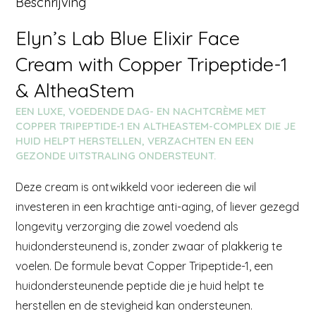
Beschrijving
Elyn’s Lab Blue Elixir Face
Cream with Copper Tripeptide-1
& AltheaStem
EEN LUXE, VOEDENDE DAG- EN NACHTCRÈME MET
COPPER TRIPEPTIDE-1 EN ALTHEASTEM-COMPLEX DIE JE
HUID HELPT HERSTELLEN, VERZACHTEN EN EEN
GEZONDE UITSTRALING ONDERSTEUNT.
Deze cream is ontwikkeld voor iedereen die wil
investeren in een krachtige anti-aging, of liever gezegd
longevity verzorging die zowel voedend als
huidondersteunend is, zonder zwaar of plakkerig te
voelen. De formule bevat Copper Tripeptide-1, een
huidondersteunende peptide die je huid helpt te
herstellen en de stevigheid kan ondersteunen.