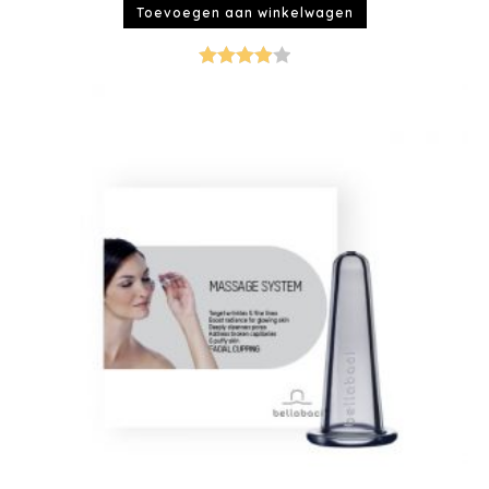
Toevoegen aan winkelwagen
Gewaarde
erd
4.00
uit 5