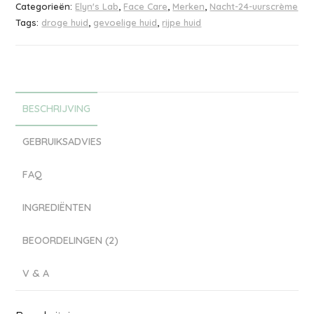
Categorieën:
Elyn's Lab
,
Face Care
,
Merken
,
Nacht-24-uurscrème
Tags:
droge huid
,
gevoelige huid
,
rijpe huid
BESCHRIJVING
GEBRUIKSADVIES
FAQ
INGREDIËNTEN
BEOORDELINGEN (2)
V & A