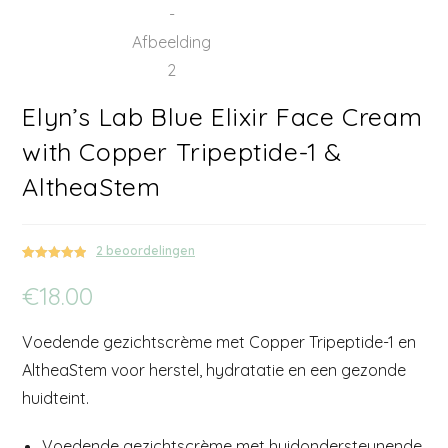
Elyn’s Lab Blue Elixir Face Cream
with Copper Tripeptide-1 &
AltheaStem
2
beoordelingen
Gewaardeerd
2
€
18.00
5.00
op 5
gebaseerd
op
klant
Voedende gezichtscrème met Copper Tripeptide-1 en
waarderinge
n
AltheaStem voor herstel, hydratatie en een gezonde
huidteint.
Voedende gezichtscrème met huidondersteunende