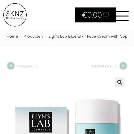
€
0.00
Home
>
Producten
>
Elyn’s Lab Blue Elixir Face Cream with Copper
Vorig product
Volgend product