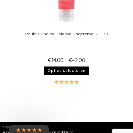
Paula’s Choice Defense Dagcrème SPF 30
€
14.00
-
€
42.00
Opties selecteren
Gewaardeer
d
5.00
uit 5
Copyright © 2026 | SKNZ
Algemene voorwaarden
|
Privacy verklaring