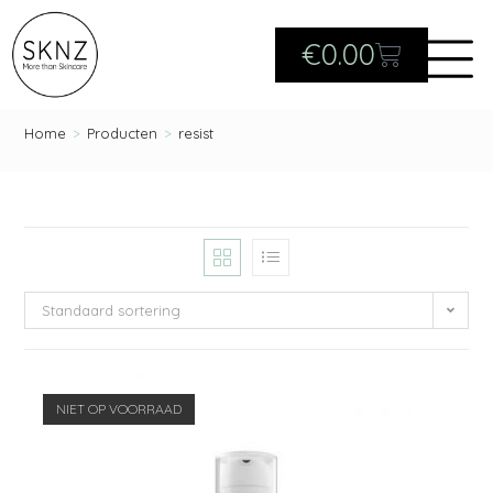
€
0.00
Home
>
Producten
>
resist
Standaard sortering
NIET OP VOORRAAD