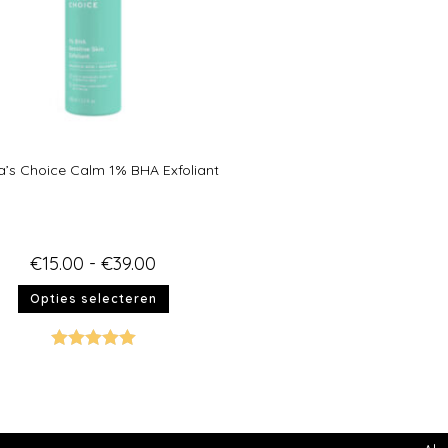
a’s Choice Calm 1% BHA Exfoliant
€
15.00
-
€
39.00
Opties selecteren
Gewaardeer
d
5.00
uit 5