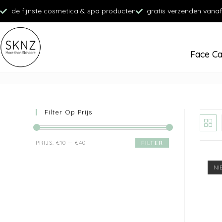
de fijnste cosmetica & spa producten
gratis verzenden vanaf
Face C
Filter Op Prijs
PRIJS:
€10
—
€40
FILTER
NI