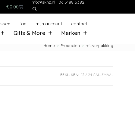
info@sknz.nl
|
06 5188 5382
€
0.00
ussen
faq
mijn account
contact
Gifts & More
Merken
Home
>
Producten
>
reisverpakking
BEKIJKEN:
12
24
ALLEMAAL