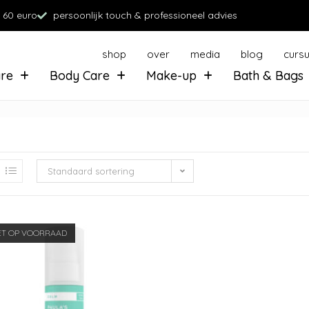
 60 euro
persoonlijk touch & professioneel advies
shop
over
media
blog
curs
are
Body Care
Make-up
Bath & Bags
Standaard sortering
ET OP VOORRAAD