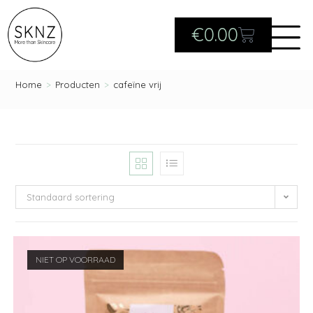
€
0.00
Home
>
Producten
>
cafeïne vrij
Standaard sortering
NIET OP VOORRAAD