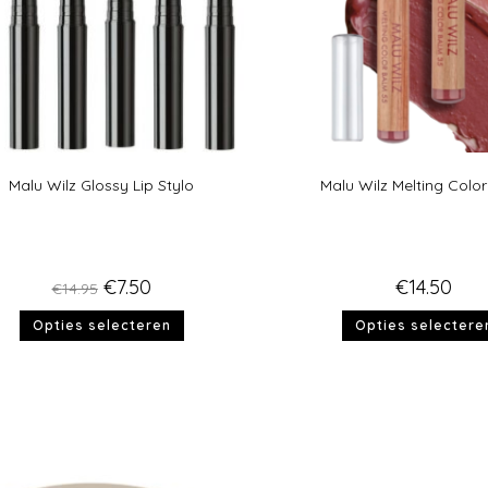
Malu Wilz Glossy Lip Stylo
Malu Wilz Melting Colo
€
7.50
€
14.50
€
14.95
Opties selecteren
Opties selectere