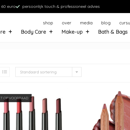
 60 euro
persoonlijk touch & professioneel advies
shop
over
media
blog
curs
are
Body Care
Make-up
Bath & Bags
Standaard sortering
ET OP VOORRAAD