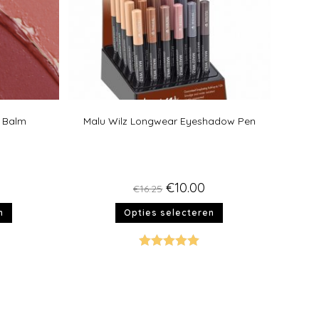
r Balm
Malu Wilz Longwear Eyeshadow Pen
€
10.00
€
16.25
n
Opties selecteren
Gewaardeer
d
5.00
uit 5