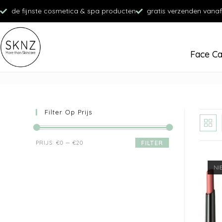
de fijnste cosmetica & spa producten
gratis verzenden vanaf
Face C
Filter Op Prijs
PRIJS:
€0
—
€20
FILTER
NI