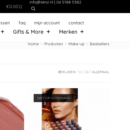
info@sknz.nl
|
06 5188 5382
€
0.00
ussen
faq
mijn account
contact
Gifts & More
Merken
Home
>
Producten
>
Make-up
>
Bestsellers
BEKIJKEN:
12
24
ALLEMAAL
NIET OP VOORRAAD