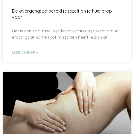
De overgang: zo bereid je jezelf en je huid erop
voor
Het is een zo’n fase in je leven waarvan je weet dat-ie
eraan gaat komen (of misschien heeft-ie zich al
LEES VERDER »