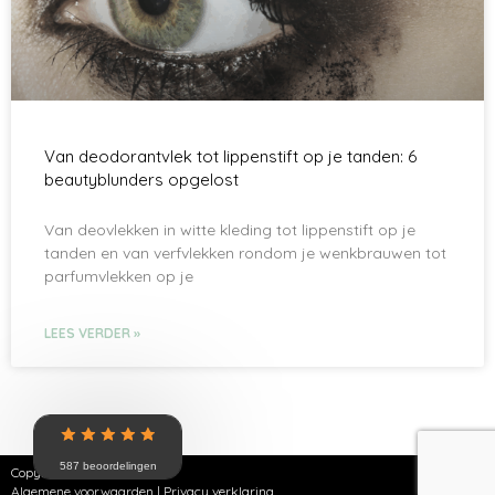
Van deodorantvlek tot lippenstift op je tanden: 6
beautyblunders opgelost
Van deovlekken in witte kleding tot lippenstift op je
tanden en van verfvlekken rondom je wenkbrauwen tot
parfumvlekken op je
LEES VERDER »
587 beoordelingen
Copyright © 2026 | SKNZ
Algemene voorwaarden
|
Privacy verklaring