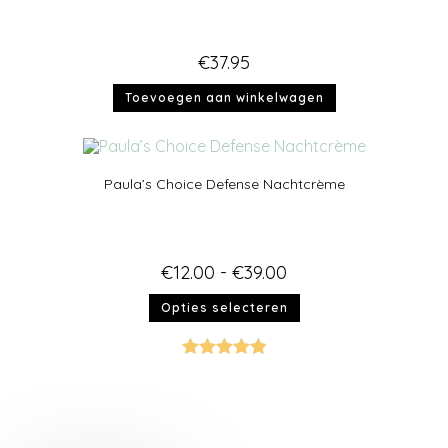
€
37.95
Toevoegen aan winkelwagen
Paula’s Choice Defense Nachtcrème
€
12.00
-
€
39.00
Opties selecteren
Gewaardeer
d
5.00
uit 5