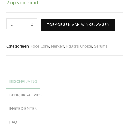
2 op voorraad
-
+
TOEVOEGEN AAN WINKELWAGEN
Categorieën:
Face Care
,
Merken
,
Paula's Choice
,
Serums
BESCHRIJVING
GEBRUIKSADVIES
INGREDIËNTEN
FAQ