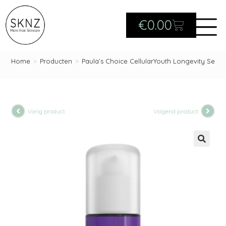
€
0.00
Home
>
Producten
>
Paula’s Choice CellularYouth Longevity Seru
Vorig product
Volgend product