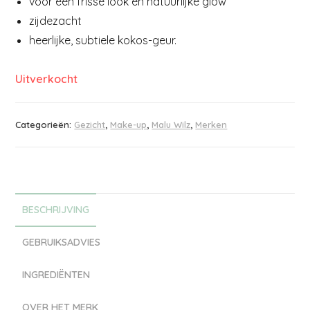
voor een frisse look en natuurlijke glow
zijdezacht
heerlijke, subtiele kokos-geur.
Uitverkocht
Categorieën:
Gezicht
,
Make-up
,
Malu Wilz
,
Merken
BESCHRIJVING
GEBRUIKSADVIES
INGREDIËNTEN
OVER HET MERK