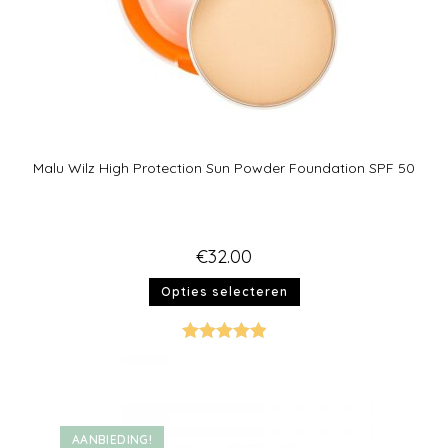
Malu Wilz High Protection Sun Powder Foundation SPF 50
€
32.00
Opties selecteren
Gewaardeer
d
5.00
uit 5
AANBIEDING!