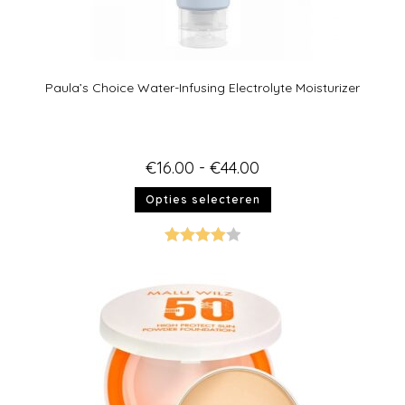
Paula’s Choice Water-Infusing Electrolyte Moisturizer
€
16.00
-
€
44.00
Opties selecteren
Gewaarde
erd
4.00
uit 5