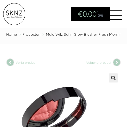
€
0.00
Home
>
Producten
>
Malu Wilz Satin Glow Blusher Fresh Morning
Vorig product
Volgend product