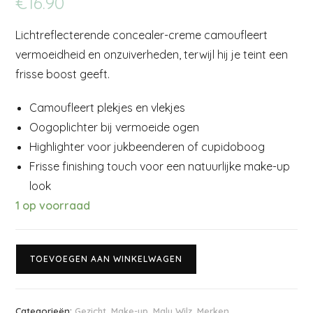
€
16.90
Lichtreflecterende concealer-creme camoufleert
vermoeidheid en onzuiverheden, terwijl hij je teint een
frisse boost geeft.
Camoufleert plekjes en vlekjes
Oogoplichter bij vermoeide ogen
Highlighter voor jukbeenderen of cupidoboog
Frisse finishing touch voor een natuurlijke make-up
look
1 op voorraad
TOEVOEGEN AAN WINKELWAGEN
Categorieën:
Gezicht
,
Make-up
,
Malu Wilz
,
Merken