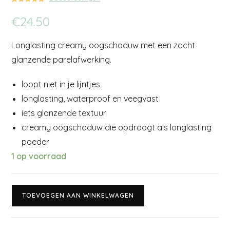
Gewaardeerd
2
€
24.50
5.00
op 5
gebaseerd
op
klant
Longlasting creamy oogschaduw met een zacht
waarderinge
n
glanzende parelafwerking.
loopt niet in je lijntjes
longlasting, waterproof en veegvast
iets glanzende textuur
creamy oogschaduw die opdroogt als longlasting
poeder
1 op voorraad
TOEVOEGEN AAN WINKELWAGEN