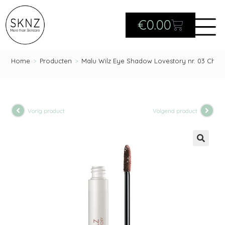
€
0.00
Home
>
Producten
>
Malu Wilz Eye Shadow Lovestory nr. 03 Ch
Vorig product
Volgend product