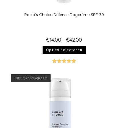
Paula’s Choice Defense Dagcrème SPF 30
€
14.00
-
€
42.00
Opties selecteren
Gewaardeer
d
5.00
uit 5
NIET OP VOORRAAD