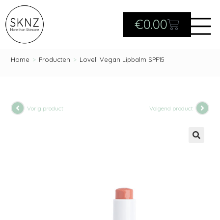
€
0.00
Home
>
Producten
>
Loveli Vegan Lipbalm SPF15
Vorig product
Volgend product