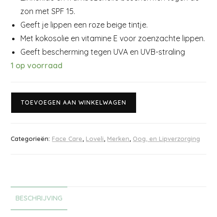
zon met SPF 15.
Geeft je lippen een roze beige tintje.
Met kokosolie en vitamine E voor zoenzachte lippen.
Geeft bescherming tegen UVA en UVB-straling
1 op voorraad
TOEVOEGEN AAN WINKELWAGEN
Categorieën:
Face Care
,
Loveli
,
Merken
,
Oog, en Lipverzorging
BESCHRIJVING