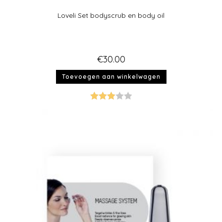
Loveli Set bodyscrub en body oil
€
30.00
Toevoegen aan winkelwagen
Gewaar
deerd
3.00
uit
5