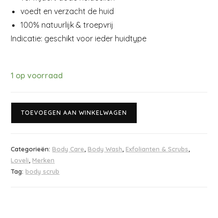
voedt en verzacht de huid
100% natuurlijk & troepvrij
Indicatie: geschikt voor ieder huidtype
1 op voorraad
TOEVOEGEN AAN WINKELWAGEN
Categorieën:
Body Care
,
Body Wash
,
Exfolianten & Scrubs
,
Loveli
,
Merken
Tag:
body scrub