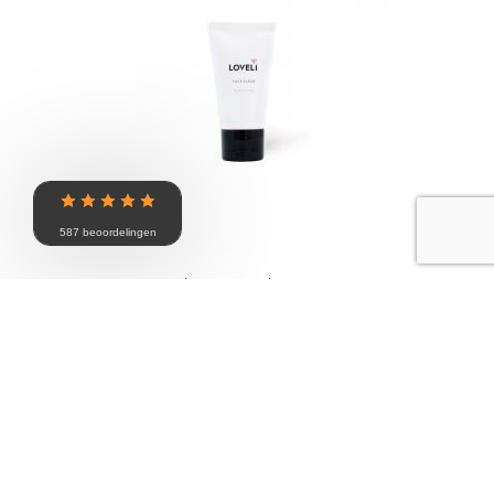
587 beoordelingen
Loveli Face Scrub Sensitive
€
15.00
Toevoegen aan winkelwagen