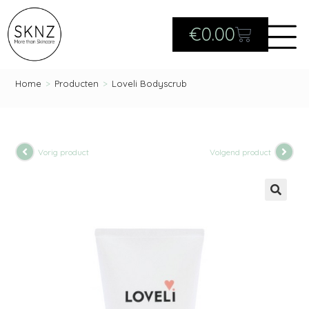
€
0.00
Home
>
Producten
>
Loveli Bodyscrub
Vorig product
Volgend product