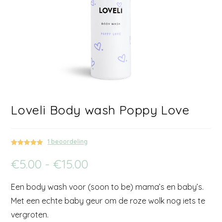
Loveli Body wash Poppy Love
1
beoordeling
Gewaardeerd
1
€
5.00
-
€
15.00
5.00
op 5
gebaseerd
op
klant
Een body wash voor (soon to be) mama’s en baby’s.
waardering
Met een echte baby geur om de roze wolk nog iets te
vergroten.