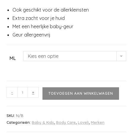
Ook geschikt voor de allerkleinsten
Extra zacht voor je huid
Met een heerlijke baby-geur
Geur allergeenvrij
Kies een optie
ML
-
+
TOEVOEGEN AAN WINKELWAGEN
SKU:
N/B
Categorieën:
Baby & Kids
,
Body Care
,
Loveli
,
Merken