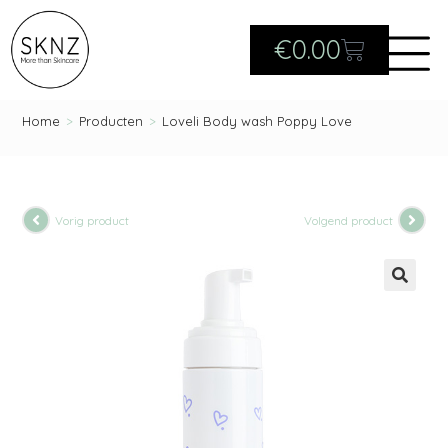
€
0.00
Home
>
Producten
>
Loveli Body wash Poppy Love
Vorig product
Volgend product