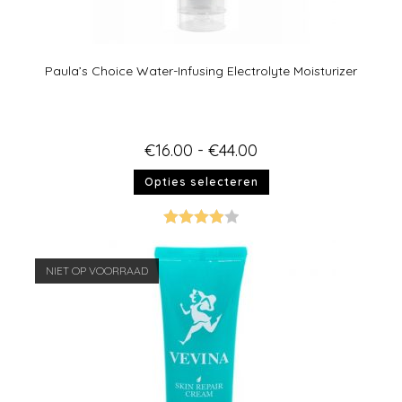
Paula’s Choice Water-Infusing Electrolyte Moisturizer
€
16.00
-
€
44.00
Opties selecteren
Gewaarde
erd
4.00
NIET OP VOORRAAD
uit 5