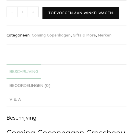
-
+
TOEVOEGEN AAN WINKELWAGEN
Categorieën:
Coming Copenhagen
,
Gifts & More
,
Merken
BESCHRIJVING
BEOORDELINGEN (0)
V & A
Beschrijving
Coming Copenhagen Crossbody