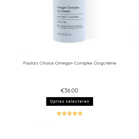
Paula’s Choice Omega+ Complex Oogcrème
€
36.00
Opties selecteren
Gewaardeer
d
5.00
uit 5