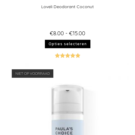
Loveli Deodorant Coconut
€
8.00
-
€
15.00
Opties selecteren
Gewaardeer
d
5.00
uit 5
NIET OP VOORRAAD