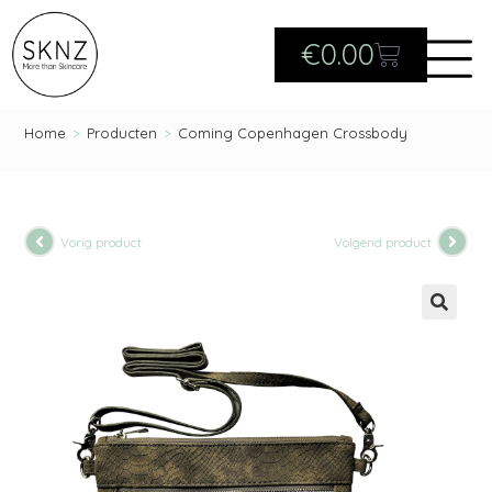
€
0.00
Home
>
Producten
>
Coming Copenhagen Crossbody
Vorig product
Volgend product