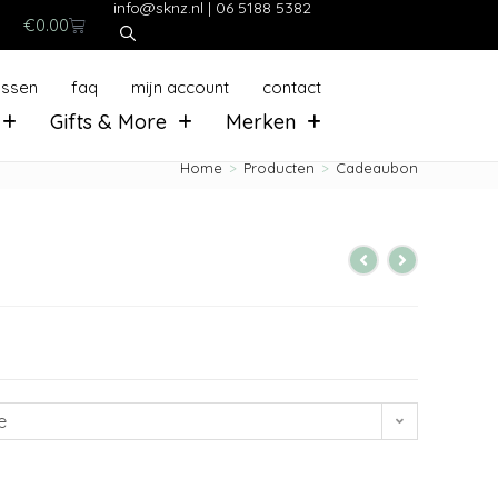
info@sknz.nl
|
06 5188 5382
€
0.00
ussen
faq
mijn account
contact
Gifts & More
Merken
Home
>
Producten
>
Cadeaubon
e