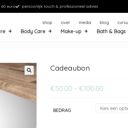
 60 euro
persoonlijk touch & professioneel advies
shop
over
media
blog
curs
are
Body Care
Make-up
Bath & Bags
Cadeaubon
€
50.00
-
€
100.00
Kies een opti
BEDRAG