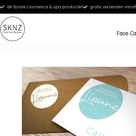
de fijnste cosmetica & spa producten
gratis verzenden vanaf
Face C