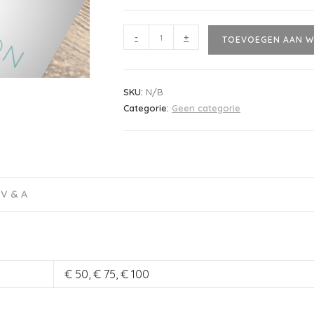
-
+
TOEVOEGEN AAN W
SKU:
N/B
Categorie:
Geen categorie
V & A
€ 50, € 75, € 100