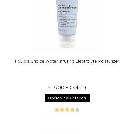
Paula’s Choice Water-Infusing Electrolyte Moisturizer
€
16.00
-
€
44.00
Opties selecteren
Gewaarde
erd
4.00
uit 5