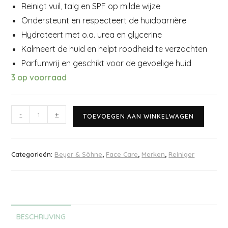
Reinigt vuil, talg en SPF op milde wijze
Ondersteunt en respecteert de huidbarrière
Hydrateert met o.a. urea en glycerine
Kalmeert de huid en helpt roodheid te verzachten
Parfumvrij en geschikt voor de gevoelige huid
3 op voorraad
-
+
TOEVOEGEN AAN WINKELWAGEN
Categorieën:
Beyer & Söhne
,
Face Care
,
Merken
,
Reiniger
BESCHRIJVING