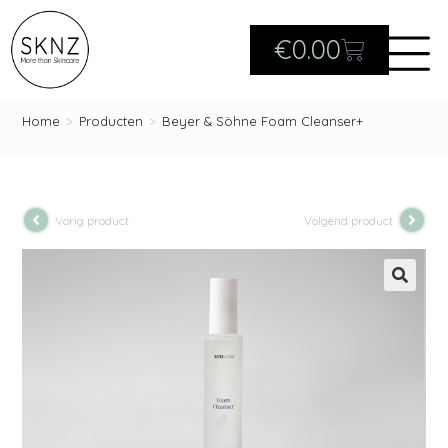
€
0.00
Home
>
Producten
>
Beyer & Söhne Foam Cleanser+
Vorig product
Volgend product