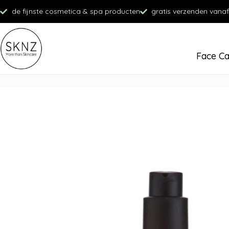
de fijnste cosmetica & spa producten
gratis verzenden vanaf
Face C