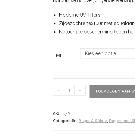
natuurlijke huidverjongende werking.
Moderne UV-filters
Zijdezachte textuur met squalaa
Natuurlijke bescherming tegen hu
Kies een optie
ML
-
+
TOEVOEGEN AAN W
SKU:
N/B
Categorieën:
Beyer & Söhne
,
Dagcrèmes S