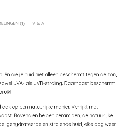
ELINGEN (1)
V & A
iën die je huid niet alleen beschermt tegen de zon,
 zowel UVA- als UVB-straling. Daarnaast beschermt
bruik!
ok op een natuurlijke manier. Verrijkt met
 boost. Bovendien helpen ceramiden, de natuurlijke
e, gehydrateerde en stralende huid, elke dag weer.