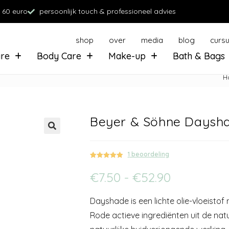
 60 euro
persoonlijk touch & professioneel advies
shop
over
media
blog
curs
are
Body Care
Make-up
Bath & Bags
H
Beyer & Söhne Daysha
1
beoordeling
Gewaardeerd
1
€
7.50
-
€
52.90
5.00
op 5
gebaseerd
op
klant
Dayshade is een lichte olie-vloeist
waardering
Rode actieve ingrediënten uit de na