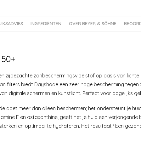
UIKSADVIES
INGREDIËNTEN
OVER BEYER & SÖHNE
BEOORD
 50+
zijdezachte zonbeschermingsvloeistof op basis van lichte ol
van filters biedt Dayshade een zeer hoge bescherming tegen
van digitale schermen en kunstlicht. Perfect voor dagelijks ge
e doet meer dan alleen beschermen; het ondersteunt je huid o
itamine E en astaxanthine, geeft het je huid een verjongende
sterken en optimaal te hydrateren. Het resultaat? Een gezond