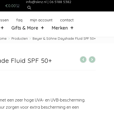
info@sknz.nl
|
06 5188 5382
€
0.00
ussen
faq
mijn account
contact
Gifts & More
Merken
ome
>
Producten
>
Beyer & Söhne Dayshade Fluid SPF 50+
de Fluid SPF 50+
of met een zeer hoge UVA- en UVB-bescherming.
tuur zorgen voor extra bescherming en een