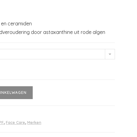
n en ceramiden
idveroudering door astaxanthine uit rode algen
INKELWAGEN
PF
,
Face Care
,
Merken