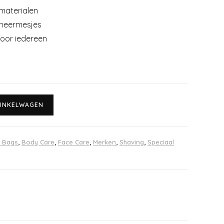
materialen
cheermesjes
oor iedereen
INKELWAGEN
& Bags
,
Body Care
,
Face Care
,
Merken
,
Shaving
,
Speciaal