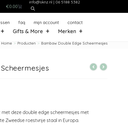
info@sknz.nl
|
06 5188 5382
€
0.00
ussen
faq
mijn account
contact
Gifts & More
Merken
Home
>
Producten
>
Bambaw Double Edge Scheermesjes
Scheermesjes
at met deze double edge scheermesjes met
e Zweedse roestvrije staal in Europa.