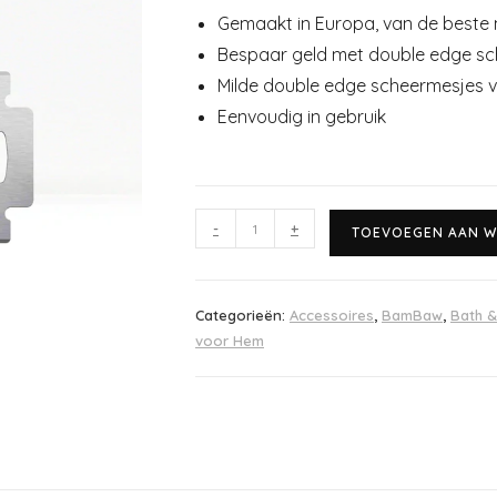
Gemaakt in Europa, van de beste 
Bespaar geld met double edge s
Milde double edge scheermesjes v
Eenvoudig in gebruik
-
+
TOEVOEGEN AAN W
Categorieën:
Accessoires
,
BamBaw
,
Bath 
voor Hem