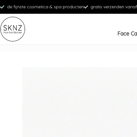
de fijnste cosmetica & spa producten
gratis verzenden vanaf
Face C