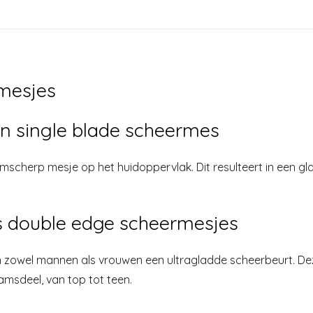
mesjes
n single blade scheermes
mscherp mesje op het huidoppervlak. Dit resulteert in een gla
 double edge scheermesjes
owel mannen als vrouwen een ultragladde scheerbeurt. Dez
aamsdeel, van top tot teen.