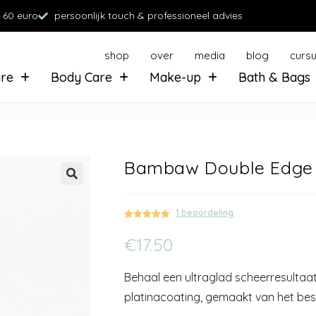
 60 euro
persoonlijk touch & professioneel advies
shop
over
media
blog
curs
are
Body Care
Make-up
Bath & Bags
Bambaw Double Edge 
1
beoordeling
Gewaardeerd
1
€
17.50
5.00
op 5
gebaseerd
op
klant
Behaal een ultraglad scheerresulta
waardering
platinacoating, gemaakt van het best