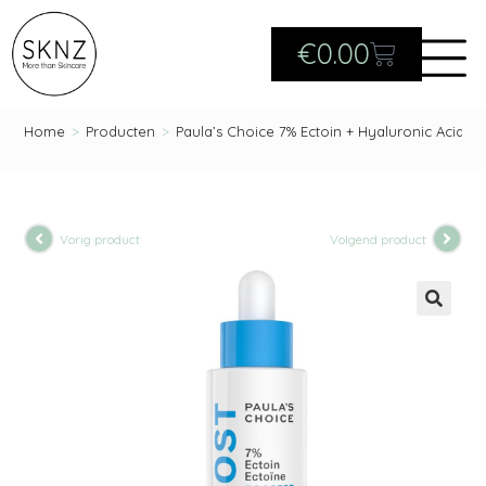
€
0.00
Home
>
Producten
>
Paula’s Choice 7% Ectoin + Hyaluronic Acid M
Vorig product
Volgend product