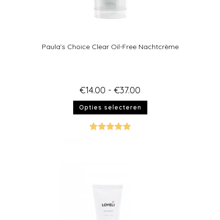
Paula’s Choice Clear Oil-Free Nachtcrème
€
14.00
-
€
37.00
Opties selecteren
Gewaardeer
d
5.00
uit 5