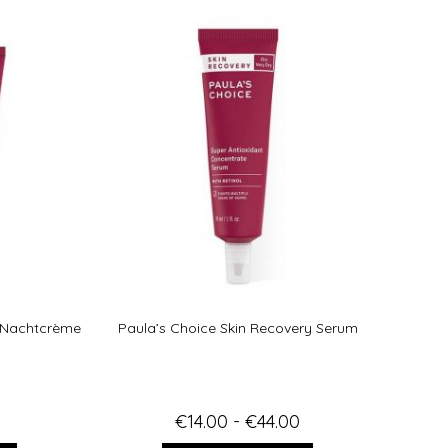
d
5.00
uit 5
y Nachtcrème
Paula’s Choice Skin Recovery Serum
€
14.00
-
€
44.00