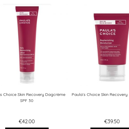
d
5.00
uit 5
’s Choice Skin Recovery Dagcrème
Paula’s Choice Skin Recover
SPF 30
€
42.00
€
39.50