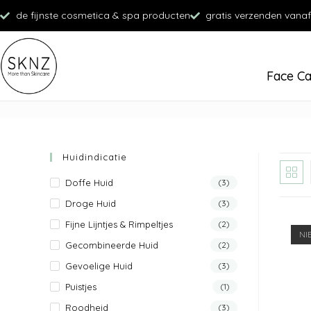
de fijnste cosmetica & spa producten
gratis verzenden vanaf
Face C
Huidindicatie
Doffe Huid
(3)
Droge Huid
(3)
Fijne Lijntjes & Rimpeltjes
(2)
NI
Gecombineerde Huid
(2)
Gevoelige Huid
(3)
Puistjes
(1)
Roodheid
(3)