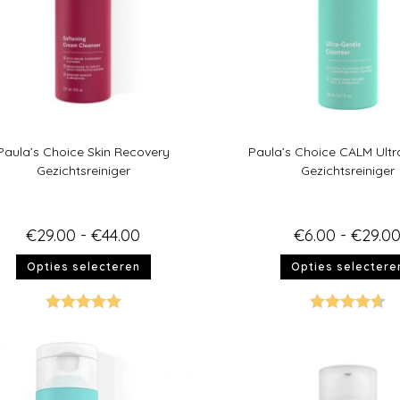
Paula’s Choice Skin Recovery
Paula’s Choice CALM Ultr
Gezichtsreiniger
Gezichtsreiniger
€
29.00
-
€
44.00
€
6.00
-
€
29.0
Opties selecteren
Opties selectere
Gewaardeer
Gewaardeer
d
5.00
uit 5
d
4.67
uit 5