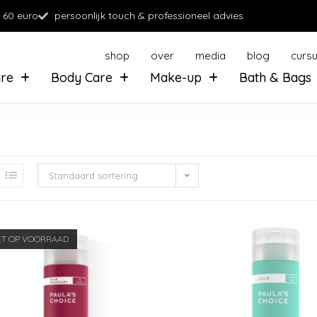
 60 euro
persoonlijk touch & professioneel advies
shop
over
media
blog
curs
are
Body Care
Make-up
Bath & Bags
Standaard sortering
ET OP VOORRAAD