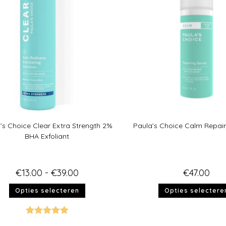
’s Choice Clear Extra Strength 2%
Paula’s Choice Calm Repai
BHA Exfoliant
€
13.00
-
€
39.00
€
47.00
Opties selecteren
Opties selectere
Gewaardeer