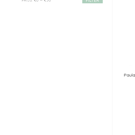
PRIJS:
€0
—
€50
FILTER
Paula