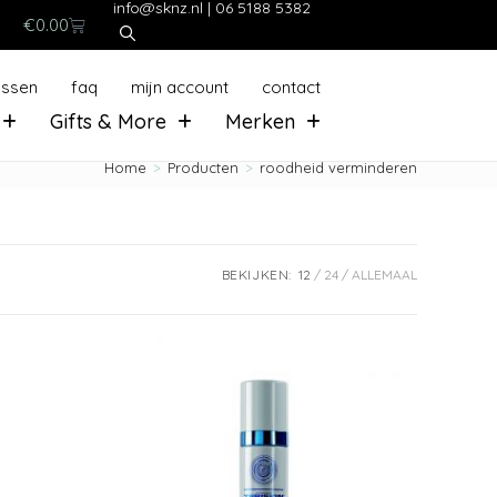
info@sknz.nl
|
06 5188 5382
€
0.00
ussen
faq
mijn account
contact
Gifts & More
Merken
Home
>
Producten
>
roodheid verminderen
BEKIJKEN:
12
24
ALLEMAAL