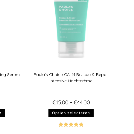
ring Serum
Paula’s Choice CALM Rescue & Repair
Intensive Nachtcrème
€
15.00
-
€
44.00
n
Opties selecteren
Gewaardeer