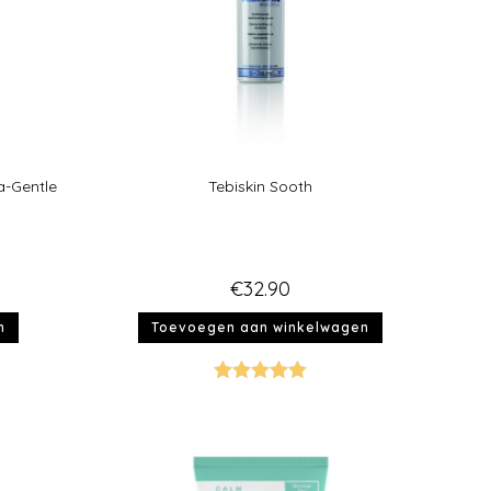
a-Gentle
Tebiskin Sooth
0
€
32.90
n
Toevoegen aan winkelwagen
Gewaardeer
d
5.00
uit 5