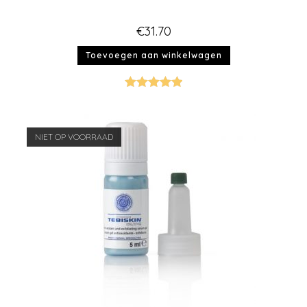
€
31.70
Toevoegen aan winkelwagen
Gewaardeer
d
5.00
uit 5
NIET OP VOORRAAD