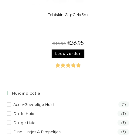
Tebiskin Gly-C 4x5ml
€
36.95
€
43.50
Lees verder
Gewaardeer
d
5.00
uit 5
Huidindicatie
Acne-Gevoelige Huid
(1)
Doffe Huid
(3)
Droge Huid
(3)
Fijne Lijntjes & Rimpeltjes
(3)