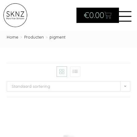
€
0.00
Home
>
Producten
>
pigment
Standaard sortering