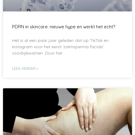
PDRN in skincare: nieuwe hype en werkt het echt?
Het is al een paar jaar geleden dat op TikTok en
Instagram voor het eerst ‘zalmsperma facials’
voorbijkwamen. Door het
LEES VERDER »