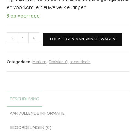
en voorkom je nieuwe verkleuringen.
3 op voorraad
-
+
TOEVOEGEN AAN WINKELWAGEN
Categorieën:
Merken
,
Tebiskin Cytoceuticals
BESCHRIJVING
AANVULLENDE INFORMATIE
BEOORDELINGEN (0)