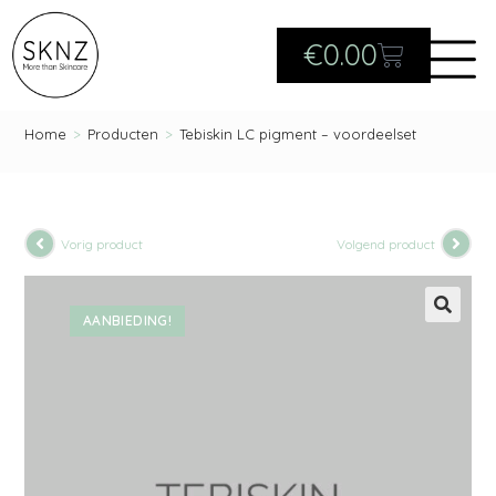
€
0.00
Home
>
Producten
>
Tebiskin LC pigment – voordeelset
Vorig product
Volgend product
AANBIEDING!