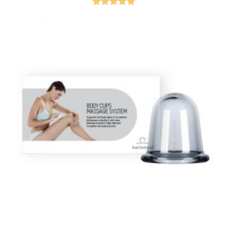
Gewaardeer
d
5.00
uit 5