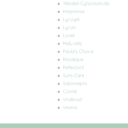
Tebiskin Cytoceuticals
Imsevimse
Lycogel
Lycon
Loveli
Malu Wilz
Paula’s Choice
Rosalique
Refectocil
Suns Care
Salonnepro
Coohé
Vitakruid
Vevina