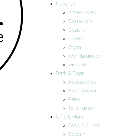
Make-up
Accessoires
Bestsellers
Gezicht
Lippen
Ogen
Wenkbrauwen
wimpers
Bath & Bags
Accessoires
Handdoeken
Relax
Toilettassen
Gifts & More
Food & Drinks
Boeken