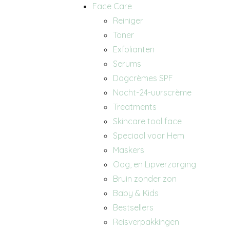
Face Care
Reiniger
Toner
Exfolianten
Serums
Dagcrèmes SPF
Nacht-24-uurscrème
Treatments
Skincare tool face
Speciaal voor Hem
Maskers
Oog, en Lipverzorging
Bruin zonder zon
Baby & Kids
Bestsellers
Reisverpakkingen