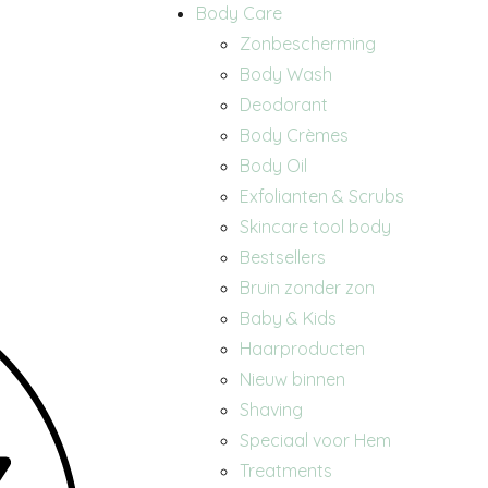
Body Care
Zonbescherming
Body Wash
Deodorant
Body Crèmes
Body Oil
Exfolianten & Scrubs
Skincare tool body
Bestsellers
Bruin zonder zon
Baby & Kids
Haarproducten
Nieuw binnen
Shaving
Speciaal voor Hem
Treatments