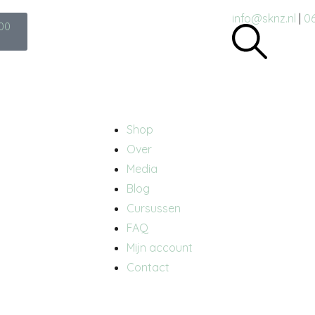
info@sknz.nl
|
06
00
Shop
Over
Media
Blog
Cursussen
FAQ
Mijn account
Contact