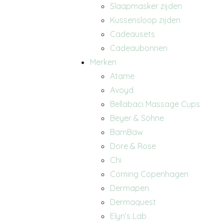
Slaapmasker zijden
Kussensloop zijden
Cadeausets
Cadeaubonnen
Merken
Atame
Avoyd
Bellabaci Massage Cups
Beyer & Söhne
BamBaw
Dore & Rose
Chi
Coming Copenhagen
Dermapen
Dermaquest
Elyn’s Lab