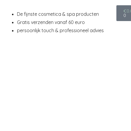
€
0.
De fijnste cosmetica & spa producten
0
Gratis verzenden vanaf 60 euro
persoonlijk touch & professioneel advies