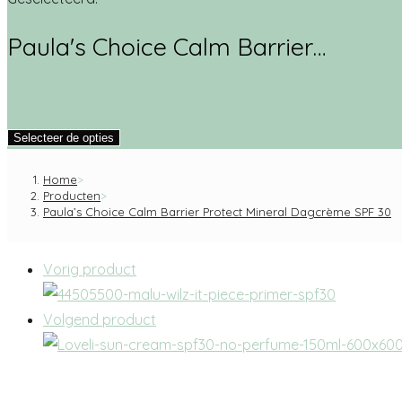
Paula's Choice Calm Barrier…
€
14.00
-
€
46.00
Selecteer de opties
Home
>
Producten
>
Paula’s Choice Calm Barrier Protect Mineral Dagcrème SPF 30
Vorig product
Volgend product