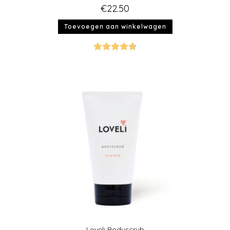
€
22.50
Toevoegen aan winkelwagen
Gewaardeer
d
4.75
uit 5
Loveli Bodyscrub