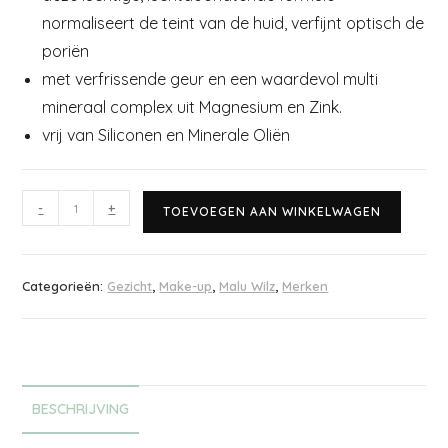
normaliseert de teint van de huid, verfijnt optisch de
poriën
met verfrissende geur en een waardevol multi
mineraal complex uit Magnesium en Zink.
vrij van Siliconen en Minerale Oliën
-
+
TOEVOEGEN AAN WINKELWAGEN
Categorieën:
Gezicht
,
Make-up
,
Malu Wilz
,
Merken
BESCHRIJVING