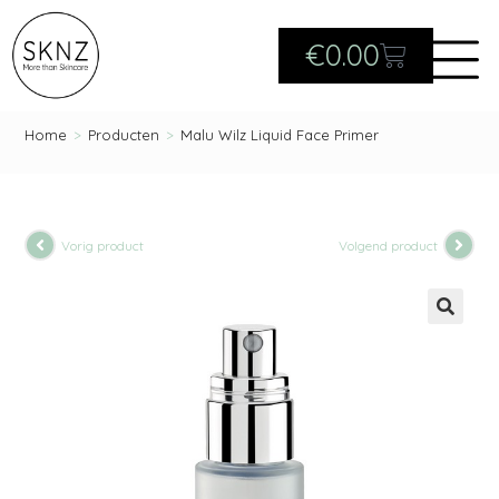
€
0.00
Home
>
Producten
>
Malu Wilz Liquid Face Primer
Vorig product
Volgend product