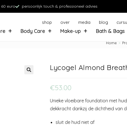
 60 euro
persoonlijk touch & professioneel advies
shop
over
media
blog
curs
are
Body Care
Make-up
Bath & Bags
Home
>
Pr
Lycogel Almond Breat
€
53.00
Unieke vloeibare foundation met hui
dekkracht dankzij de dichtheid van 
sluit de huid niet af