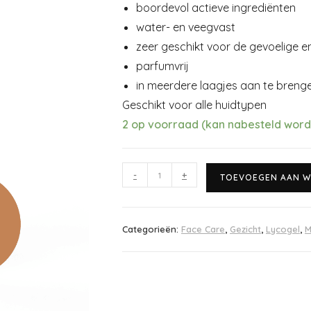
boordevol actieve ingrediënten
water- en veegvast
zeer geschikt voor de gevoelige e
parfumvrij
in meerdere laagjes aan te breng
Geschikt voor alle huidtypen
2 op voorraad (kan nabesteld wor
-
+
TOEVOEGEN AAN W
Categorieën:
Face Care
,
Gezicht
,
Lycogel
,
M