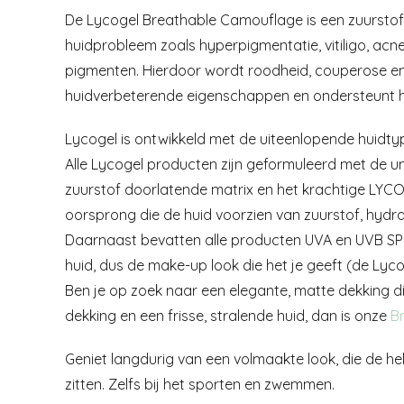
De Lycogel Breathable Camouflage is een zuurstofd
huidprobleem zoals hyperpigmentatie, vitiligo, ac
pigmenten. Hierdoor wordt roodheid, couperose en
huidverbeterende eigenschappen en ondersteunt he
Lycogel is ontwikkeld met de uiteenlopende huidty
Alle Lycogel producten zijn geformuleerd met de un
zuurstof doorlatende matrix en het krachtige LYC
oorsprong die de huid voorzien van zuurstof, hydra
Daarnaast bevatten alle producten UVA en UVB SP
huid, dus de make-up look die het je geeft (de Lyco
Ben je op zoek naar een elegante, matte dekking d
dekking en een frisse, stralende huid, dan is onze
B
Geniet langdurig van een volmaakte look, die de h
zitten. Zelfs bij het sporten en zwemmen.