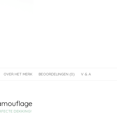
OVER HET MERK
BEOORDELINGEN (0)
V & A
amouflage
FECTE DEKKING!