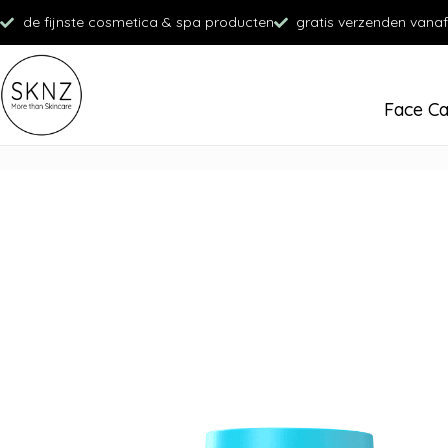
de fijnste cosmetica & spa producten
gratis verzenden vanaf
Face C