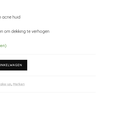
n acne huid
en om dekking te verhogen
den)
INKELWAGEN
ake-up
,
Merken