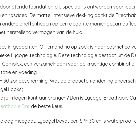
oorlatende foundation die speciaal is ontworpen voor ieder 
ne en rosacea. De matte, intensieve dekking dankt de Breath
 andere oneffenheden op een elegante manier gecamoufleerd
t herstellend vermogen van de huid.
pes in gedachten. Of iemand nu op zoek is naar cosmetica vo
ieke Lycogel technologie. Deze technologie bestaat uit de De
O-Complex, een verzamelnaam voor de krachtige combinatie v
tatie en voeding.
F 30 zonbescherming. Wat de producten onderling ondersche
gel Looks).
ie je in lagen kunt aanbrengen? Dan is Lycogel Breathable C
reathable Tint
de beste keus.
ele dag meegaat. Lycogel bevat een SPF 30 en is waterproof 