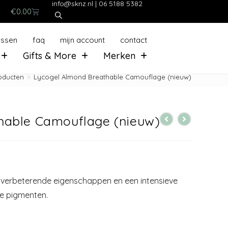
info@sknz.nl
|
06 5188 5382
€
0.00
ussen
faq
mijn account
contact
Gifts & More
Merken
oducten
>
Lycogel Almond Breathable Camouflage (nieuw)
hable Camouflage (nieuw)
dverbeterende eigenschappen en een intensieve
de pigmenten.